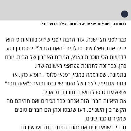
גבסו וכהן. יום אחד אני אהיה מפורסם. צילום: רועי חביב
כבר לפני חצי שנה, עוד הרבה לפני שידע בוודאות כי הוא
יהיה אחד מאלו שיכנסו לבית "
האח הגדול
" ויהפכו בן רגע
לדמויות הכי מוכרות בארץ, המודח האחרון של הבית,
יורם
כהן
, כבר זכה לתמונת פפראצי ראשונה שלו.
בתמונה, שפורסמה במגזין "פנאי פלוס", הופיע כהן, אז
בחור אנונימי, לצידו של הזמר שי גבסו ותואר כ"איזה חבר"
שיצא עם גבסו לדווש ברחובות תל אביב.
את ה"איזה חבר" הזה אנחנו כבר מכירים ואם תהיתם מה
הקשר בין השניים, דעו שגבסו וכהן הם חברים טובים
שמכירים כבר שנים.
חברים שמעבירים את זמנם הפנוי ביחד ועכשיו גם