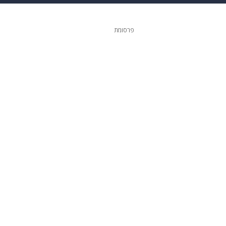
 הבית
אופנה
פרסומת