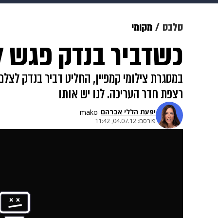
מוזיקה
תרבות
צבא וביטחון
סלבס
מקומי
כשדביר בנדק פגש 
דיגיטל
גאווה
ויוה
משפט
במסגרת צילומי קמפיין, החליט דביר בנדק לצ
רצפת חדר העריכה. לנו יש אותו
יפעת הללי אברהם
mako
פורסם:
04.07.12, 11:42