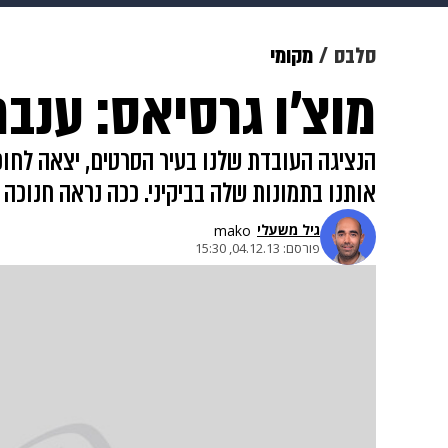
תרבות
צבא וביטחון
makoZ
סלבס
מקומי
מוצ'ו גרסיאס: ענבר
גאווה
ויוה
משפט
תשעה חוד
הנציגה העובדת שלנו בעיר הסרטים, יצאה לחו
אותנו בתמונות שלה בביקיני. ככה נראה חנוכה
גיל משעלי
mako
פורסם:
04.12.13, 15:30