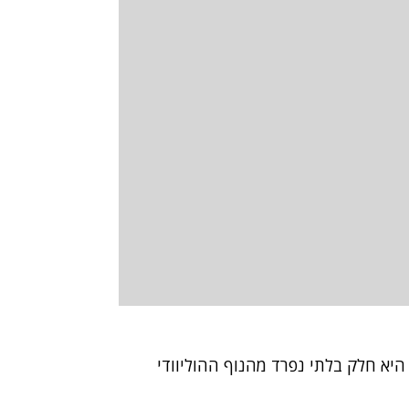
יא חלק בלתי נפרד מהנוף ההוליוודי