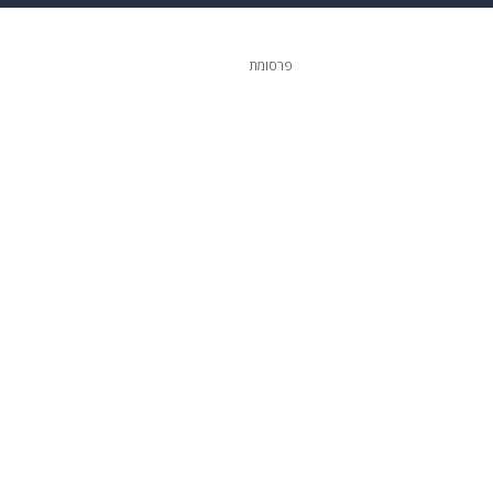
ופנה
דיגיטל
פרסומת