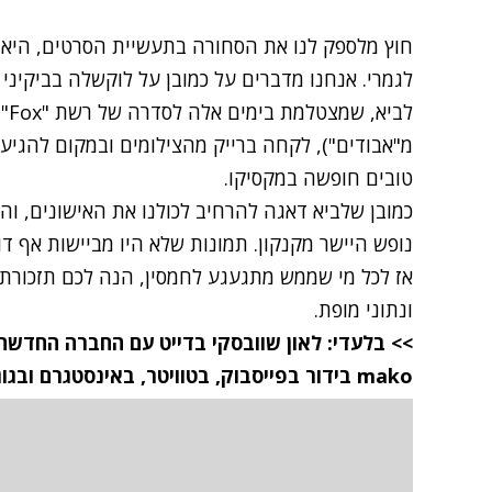
חוץ מלספק לנו את הסחורה בתעשיית הסרטים, היא 
לגמרי. אנחנו מדברים על כמובן על לוקשלה בביקיני ב
לבי
מ"אבודים"), לקחה ברייק מהצילומים ובמקום להגיע 
טובים חופשה במקסיקו.
כמובן שלביא דאגה להרחיב לכולנו את האישונים, ו
נופש היישר מקנקון. תמונות שלא היו מביישות אף דו
אז לכל מי שממש מתגעגע לחמסין, הנה לכם תזכורת 
ונתוני מופת.
>> בלעדי: לאון שוובסקי בדייט עם החברה החדשה
mako
בידור
בפייסבוק
,
בטוויטר
,
באינסטגרם
ובגו