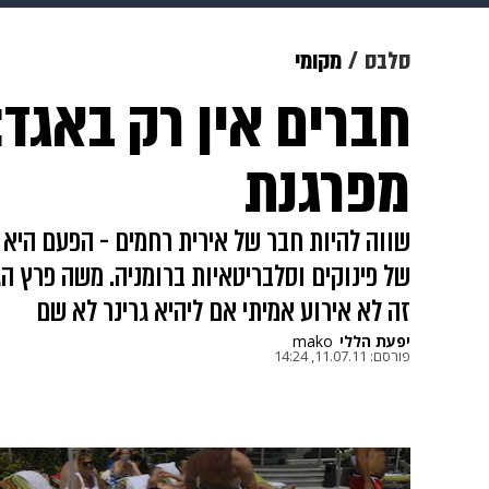
תרבות
צבא וביטחון
makoZ
סלבס
מקומי
חברים אין רק באגד:
גאווה
ויוה
משפט
תשעה חוד
מפרגנת
שווה להיות חבר של אירית רחמים - הפעם היא 
של פינוקים וסלבריטאיות ברומניה. משה פרץ הגי
זה לא אירוע אמיתי אם ליהיא גרינר לא שם
יפעת הללי
mako
פורסם:
11.07.11, 14:24