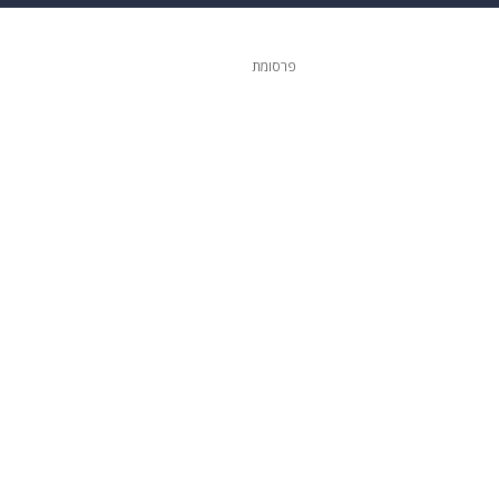
ופנה
דיגיטל
פרסומת