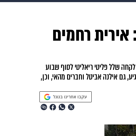
בריאות
HIX
ספורט
כסף
הורים
עיצוב הבית
א
 אירית רחמים
שים
מתכונים
פרויקטים מיוחדים
לקחה שלל פליטי ריאליטי לסוף שבוע
ע, גם אילנה אביטל וחברים מהאי, וכן,
עקבו אחרינו בגוגל