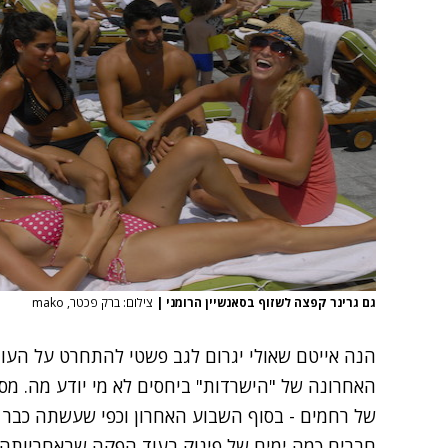
גם גרינר קפצה לשזוף בסאנשיין הרומני
|
צילום: ברק פכטר, mako
הנה אייטם שאולי יגרום לגב פשטי להתחרט על העו
האחרונה של "הישרדות" ביחסים לא מי יודע מה. מ
של רחמים - בסוף השבוע האחרון וכפי שעשתה כבר 
חברים כמה ימים של פינוק בעוד הפקה שבאחריותה.