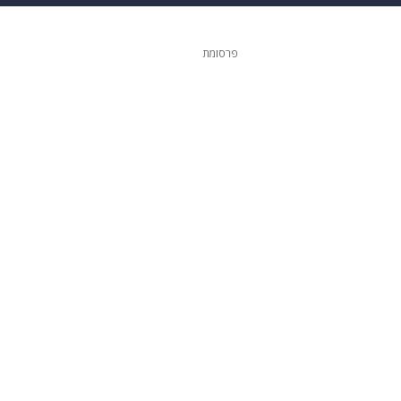
ופנה
דיגיטל
פרסומת