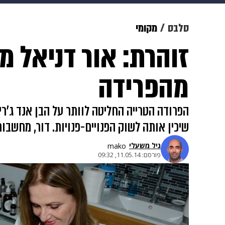
תרבות
צבא וביטחון
makoZ
סלבס
מקומי
זוהרת: אור דניאל
גאווה
ויוה
משפט
תשעה חוד
מהפרידה
הפרודה הטרייה החליטה לוותר על הבן אנד ג'ריס
שיכין אותה לשוק הפנויים-פנויות. דור, מחשבו
גיל משעלי
mako
פורסם:
11.05.14, 09:32