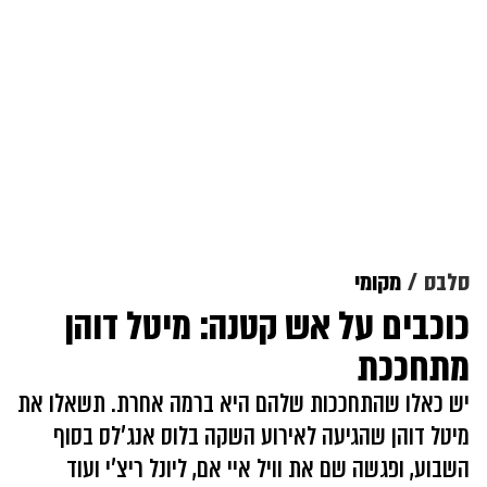
סלבס
מקומי
כוכבים על אש קטנה: מיטל דוהן
מתחככת
יש כאלו שהתחככות שלהם היא ברמה אחרת. תשאלו את
מיטל דוהן שהגיעה לאירוע השקה בלוס אנג'לס בסוף
השבוע, ופגשה שם את וויל איי אם, ליונל ריצ'י ועוד