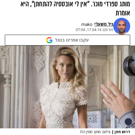
מותג ספרדי מוכר. "אין לי אובססיה להתחתן", היא
אומרת
גיל משעלי
mako
פורסם:
17.04.14, 07:04
עקבו אחרינו בגוגל
דרוש חתן
|
צילום: מתוך מגזין הלו