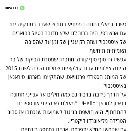
דברו איתנו
כשבר רפאלי נחתה במפתיע בחודש שעבר בטורקיה
יחד
עם אבא רפי, היה ברור לנו שלא מדובר בטיול בבזארים
של איסטנבול ושזה רק עניין של זמן עד שהסיבה
האמיתית תיחשף.
עכשיו זה סוף סוף קורה. מתברר שמטרת הביקור של בר
הייתה צילומים עבור קולקציית שמלות הכלה לשנת 2015
של המותג הספרדי פרנוויאס, שהתקיימו בארמון סיראגאן
באיסטנבול.
על הדרך נידבה ברבור גם כמה מילים על ענייני חתונה
בראיון למגזין "Hello!". "מעולם לא הייתי אובססיבית
להתחתן", היא חושפת בניגוד לשמועות שנכתבו אז סביב
הפרידה מליאונרדו דיקפריו.
עד שהסשן המלא יתפרסם, אנחנו נסתפק בינתיים