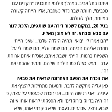
איתם בתל אביב. במהלך צילומי התוכנית "רוקדים עם
כוכבים", חוותה שבר גדול כשסבה, אליו הייתה קשורה
במיוחד,
הלך לעולמו
.
בגיל 20, במקום לשכור דירה עם שותפים, הלכת לגור
עם סבא וסבתא. זה לא מובן מאליו.
"הם אמרו לי: 'בואי, תהיה הילדה שלנו'... שאני הייתי
חוזרת אליהם הביתה, הם שמרו עליי, הם שמרו לי על
השפיות ברמות. הייתי יושבת איתם, אוכלת איתם ארוחת
ערב... ממש כאילו כמו הילדה שלהם. ותמיד אהבתי את
זה".
את זוכרת את הפעם האחרונה שראית את סבא?
כאן עליה מתקשה לדבר, ודמעות מתחילות להציף את
עיניה. "אני רגישה היום... אני זוכרת שכעסתי על עצמי, כי
זה היה בדיוק ב'רוקדים' ולא הספקתי לראות אותו איזה
שבוע וחצי, שבועיים. כעסתי שלא ביקרתי אותו, שלא