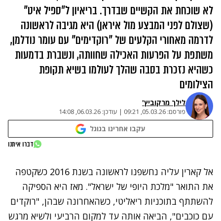
לא שוכחת את הקשיים שבדרך. בריאיון ל"ספיל איט"
(שצולם לפני המבצע מול איראן) היא מגיבה לראשונה
לדרמה מאחורי הקלעים של "רוקדימים" עם עומר נודלמן,
משתפת על הפרעות האכילה שחוותה, ונשברת בדמעות
כשהיא נזכרת בסבה שהלך לעולמו בשיא תקופת
הצילומים
לילך מרקוביץ'
פורסם:
05.03.26, 09:21
|
עודכן:
06.03.26, 14:08
עקבו אחרינו בגוגל
נתקלנו בבעיה
דברו איתנו
נסה שוב
אל קארין עליה נחשפנו לראשונה בשנת 2016 כשקטפה
את התואר "מלכת היופי של ישראל". מאז היא הספיקה
להשתתף בתוכניות ריאליטי, כשהאחרונה שבהן, "רוקדים
עם כוכבים", הביאה אותה עד למקום הרביעי ולשיא מרגש