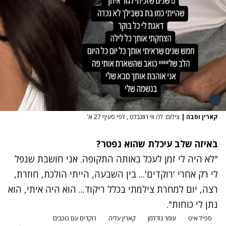
קארין וסבה
|
צילום: לה ווי רוזנבלט , לפי סעיף 27 א'
באיזה שלב עיכלת שהוא נפטר?
"לא היה לי זמן לעכל באותה התקופה. אני חושבת שנפל
לי רק אחרי 'רוקדים'... בין השבעה, הייתי הולכת, חוזרת,
רצה, יום למחרת צילמתי בכלל ריקוד... הוא היה איתי, הוא
נתן לי כוחות".
ספיל איט
עומר נודלמן
קארין עליה
רוקדים עם כוכבים