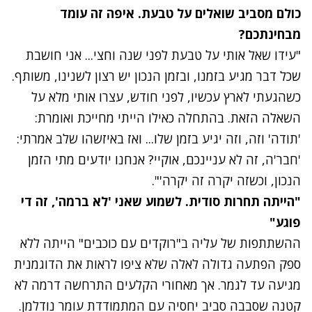
כולם מסביב שואלים על טבעת. איפה זה עומד
מבחינתכם?
"עידו שאל אותי על טבעת לפני שנה וחצי... אני חושבת
שכל דבר מגיע בזמנו, ובזמן הנכון יש רצון לשנינו, משותף.
כשהגעתי לארץ עכשיו, לפני חודש, עצרו אותי מלא על
השאלה הזאת. בהתחלה כאילו הייתי מחייכת ואומרת:
'תודה' וזה, וזה יגיע בזמן שלו... ואז באיזשהו שלב אמרתי:
'חבר'ה, זה לא עניינכם, אוקיי? אנחנו יודעים מתי הזמן
הנכון, וכשזה יקרה זה יקרה'".
"הייתה תחרות סודית. לשמוע שאני 'לא ברמה', זה די
פוגע"
ההשתתפות של עליה ב"רוקדים עם כוכבים" הייתה ללא
ספק הפתעה גדולה לאלה שלא ציפו לראות את הדוגמנית
מגיעה עד לגמר. אך מאחורי הקלעים התרחשה דרמה לא
קטנה שסבבה סביב יחסיה עם המתמודדת עומר נודלמן.