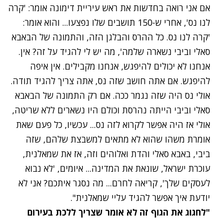
אם אני רואה בחדשות את ראש עיריית דימונה אומר: 'קרה
לנו נס', אחרי ש-150 תושבים שלו נפצעו... והוא אומר:
'קרה לנו נס. כל ההרס והבלגן הזה, והתמונה של הבאבא
סאלי וביבי נשארה שלמה', מה יש לי להגיד על זה? אין.
אנחנו לא יכולים להיפגש, אנחנו מקבילים. אין איפה
להיפגש. אם אתה חושב שזה נס, אתה צריך להגיד תודה.
אולי נס היה שזה נגמר ככה. אם רק התמונה של הבאבא
סאלי וביבי הייתה נהרסת וכולם היו נשארים ללא שריטה,
אולי אז היה אפשר לקרוא לזה נס... עכשיו, כל פעם שאת
אומרת משהו שהוא לא מתאים למשבצת שלהם, שזה
ביבי, באבא סאלי והדת ואלוהים וזה, אז את שמאלנית,
עוכרת ישראל, שונאת את המדינה... איומים, 'לא נבוא
לעסקים שלך', קריאה לחרם... מה נסגר איתכם? אני לא
יודעת איך אפשר להגיד עליי שמאלנית".
נתקלנו בבעיה
"לחגוג את הגוף זה לא אומר שצריך ללכת בעירום