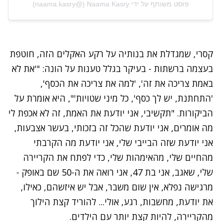
פוסט משותף על ידי ‏‎Naama Kasry‎‏ (@‏‎naama.kasry‎‏)
קסרי, שמגדלת את בנותיה על רקע האקלים הזה, חוטפת
בעצמה ברשתות - בעיקר בגלל טענות על הונה: "'את לא
באמת צריכה את זה', 'למה את צריכה את הכסף',
'התחתנת, יש לך כסף', כל מיני שטויות'", היא אומרת על
הביקורות. "תקשיבי, אני יודעת את האמת, זה לא אכפת לי
מה אומרים, אני יודעת שהכל זה בזכותי, בעשר אצבעות,
אני יודעת שזה הבייבי שלי, אני יודעת מה הקרבתי
מהחיים שלי, מהאימהות שלי, כדי לפתח את הקריירה
שלי, שאגב, אני בת 47, אני רואה את ה-50 שם באופק -
מרגישה נפלא, אין שום משבר, אבל יש איזשהם, כאילו,
את יודעת, מחשבות, רגע, אולי... להוריד קצת הילוך
מהקריירה, להיות קצת יותר עם הילדים.