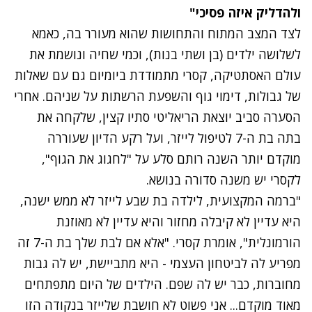
נסה שוב
ולהדליק איזה פסיכי"
לצד המצב המתוח והתחושות שהוא מעורר בה, כאמא
לשלושה ילדים (בן ושתי בנות), וכמי שחיה ונושמת את
עולם האסתטיקה, קסרי מתמודדת ביומיום גם עם שאלות
של גבולות, דימוי גוף והשפעת הרשתות על שניהם. אחרי
הסערה סביב יוצאת הריאליטי סתיו קצין, שלקחה את
בתה בת ה-7 לטיפול לייזר, ועל רקע הדיון שעוררה
מוקדם יותר השנה רותם סלע על
"לחגוג את הגוף"
,
לקסרי יש משנה סדורה בנושא.
"ברמה המקצועית, לילדה בת שבע לייזר לא ממש ישנה,
היא עדיין לא קיבלה מחזור והיא עדיין לא מאוזנת
הורמונלית", אומרת קסרי. "אלא אם לבת שלך בת ה-7 זה
מפריע לה לביטחון העצמי - היא מתביישת, יש לה גבות
מחוברות, כבר יש לה שפם. הילדים של היום מתפתחים
מאוד מוקדם... אני פשוט לא חושבת שלייזר בנקודה הזו