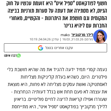
חשוף לפודקאסט "ספיל איט" היא זועמת עכשיו על חוק
הגיוס, לא מסתירה את דעתה על סערות תורניות בביצה
המקומית וגם חושפת את היתרונות - והקשיים, מאחורי
החברות עם ליהיא גרינר
לילך מרקוביץ'
mako
פורסם:
31.03.26, 16:03
|
עודכן:
04.04.26, 10:19
עקבו אחרינו בגוגל
נתקלנו בבעיה
דברו איתנו
נסה שוב
נעמה קסרי תמיד ידעה להגיד את מה שהיא חושבת בלי
פילטרים. היום, כשהיא בעלת קליניקות מצליחות
לאסתטיקה ואשת עסקים מצליחה לא פחות, היא מוצאת
את עצמה לא פעם תחת אש בגלל דעותיה הנחרצות -
שעוררו אפילו קריאות לריצה לחיים פוליטיים.
בריאיון
ללילך מרקוביץ' בפודקאסט "ספיל איט", היא מתייחסת