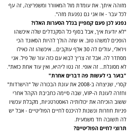
מזוהה איתך. את עומדת מול המאוורר ומשפריצה, זה עף
לכל עבר - אז אני גם נפגעת מזה".
נפגע לכן פעם קמפיין בגלל הסערות האלו?
"לא יודעת איך, אבל בסוף כל הסקנדלים שלה איכשהו
הופכים למשהו טוב. או שזה הולך להיות הסאונד הכי
ויראלי, עולים לה 30 אלף עוקבים... איכשהו זה כאילו
מסתדר לה. אבל זה צריך לבוא עם כזה עור של פיל. אני
לא מסוגלת... זה אופי. זה נטו ליהיא, ואין עוד אחת כזאת".
"בוער בי לעשות פה דברים אחרת"
קסרי, שניצחה ב-2008 את עונת הבכורה של "הישרדות"
וחזרה לעונת ה-VIP, שבה סיימה כחביבת הקהל אחרי
ששוב
הוכיחה את יכולותיה האסטרטגיות,
מקבלת עכשיו
פניות חוזרות ונשנות להיכנס לחיים הפוליטיים - אבל יש
לה תשובה חד משמעית.
תרוצי לחיים הפוליטיים?