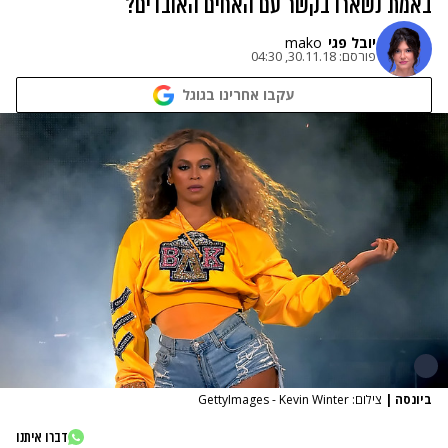
באמת נשארו בקשר עם האחים האובדים?
יובל פגי
mako
פורסם:
30.11.18, 04:30
עקבו אחרינו בגוגל
ביונסה
|
צילום: GettyImages - Kevin Winter
דברו איתנו