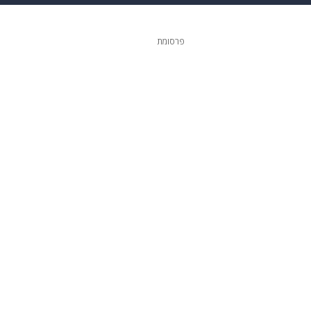
 הבית
אופנה
פרסומת