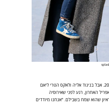
כוכבי ערוץ "דיסני" היו זוג מתוקשר עד שנפרדו ב-2007. אבל בניגוד אליה ולאקס הטרי ליאם
פריל האחרון, רגע לפני שאירוסיה
בראיון שהוא שמח בשבילם. "אנחנו מיודדים