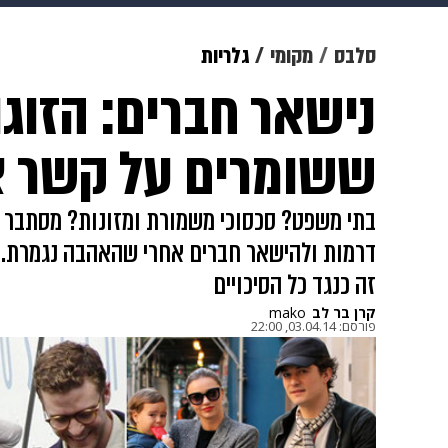
מוזיקה
תרבות
צבא וביטחון
סלבס
מקומי
גלריות
נישאר חברים: הזוגו
דיגיטל
גאווה
ויוה
משפט
ששומרים על קשר א
בתי משפט? סכסוכי משמורת ומזונות? מסתבר 
דרמות ולהישאר חברים אחרי שהאהבה נגמרת. 
זה כנגד כל הסיכויים
קרן בר לב
mako
פורסם:
03.04.14, 22:00