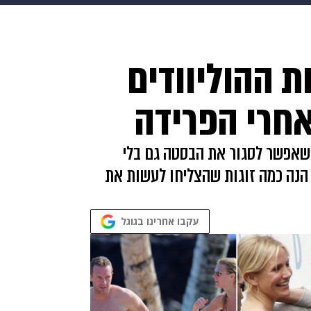
makoZ
בריאות
HIX
ספורט
כסף
הורים
עיצוב
ת ההוליוודים
תשעה חודשים
מתכונים
פרויקטים מיוחדים
חרי הפרידה
שאפשר לסגור את הבסטה גם בלי
הנה כמה זוגות שהצליחו לעשות את
עקבו אחרינו בגוגל