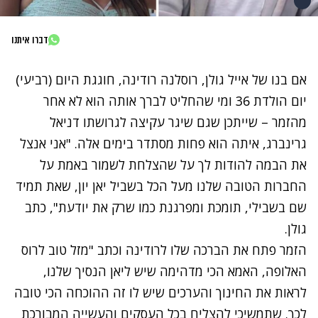
דברו איתנו
אם בנו של אייל גולן, רוסלנה רודינה, חוגגת היום (רביעי)
יום הולדת 36 ומי שהחליט לברך אותה הוא לא אחר
מהזמר – שייתכן שגם שיגר עקיצה לגרושתו דניאל
גרינברג,
איתה הוא פחות מסתדר בימים אלה
. "אני אנצל
את הבמה להודות לך על שהצלחת לשמור באמת על
החברות הטובה שלנו מעל הכל בשביל יאן יון, שאת תמיד
שם בשבילי, תומכת ומפרגנת כמו שרק את יודעת", כתב
גולן.
הזמר פתח את הברכה שלו לרודינה וכתב "מזל טוב לרוס
האלופה, האמא הכי מדהימה שיש ליאן הנסיך שלנו,
לראות את החינוך והערכים שיש לו זה ההוכחה הכי טובה
לכך. שתמשיכי להצליח בכל העסקים והעשייה המבורכת