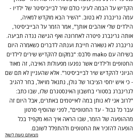
הקדיש על הבמה לעיני כולם שיר לבייביסיטר של ילדיו -
עמה גרינברג לא בטוב. "השיר הבא מוקדש למאיה,
הילדים שלי אוהבים אותך", אמר הזמר על הבייביסיטר,
אותה גרינברג פיטרה לאחרונה ואף הגישה נגדה תביעה.
גרינברג לא נשארה חייבת
וענתה לדברים כשאמרה היום
בשיחה עם mako סלבס: "
במקום להקדיש שירים לילדים
החטופים ולילדים אשר נפגעו מפעולות האיבה, זה מאוד
הגיוני להקדיש שיר לבייביסיטר". אלא שהעניין לא תם שם
- כי איש יחסי הציבור של גולן, נתנאל מויאל,
בחר להגיב
לגרינברג בסטורי בחשבון האינסטגרם שלו, שבו כתב:
"לרוב אני לא נותן במה לאייטמים באתרים, אבל היום זה
עבר כל גבול - עד החטופים", לפני שהוסיף סרטון
מההופעה של הזמר, שבו הראה איך הוא מקפיד בכל
הופעה להזכיר את החטופים ולהתפלל לשובם.
מצאתם טעות לשון?