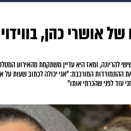
makoZ
בריאות
HIX
ספורט
כסף
הורים
עיצוב
של אושרי כהן, בווידוי
תשעה חודשים
מתכונים
פרויקטים מיוחדים
שי להריונה, ומאז היא עדיין משתקמת מהאירוע המטלטל
ההתמודדות המורכבת: "אני יכולה לכתוב שעות על אוב
י עוד לפני שהכרתי אותו"