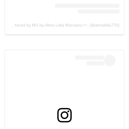
A post shared by MU by-Alma Lidia Marciano •✨ (@almalidia770)