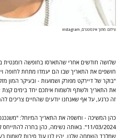
צילום: מתוך אינסטגרם, instagram
שלושה חודשים אחרי ש
התארסו בחופשה רומנטית בד
חושפים את התאריך שבו הם יעמדו מתחת לחופה וייש
"בוקר של דיירקט מפורק ושמועות - ובעיקר המון מזל
את התאריך ולשתף ולשמוח איתכם יחד בימים קצת יו
זה כרגע, על אף שאנחנו יודעים שהחיים צריכים לה
כהן המשיכה - וחשפה את התאריך המיוחל: "משנכנס 
11/03/2024". באותה נשימה, כהן בחרה להת
שמלבד השמחה שלנו, יהיו לנו עוד סיבות לשמוח בע