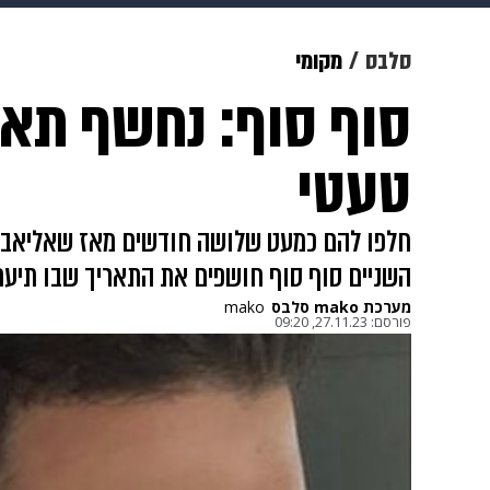
מוזיקה
תרבות
צבא וביטחון
סלבס
מקומי
סוף סוף: נחשף תאר
דיגיטל
גאווה
ויוה
משפט
טעטי
חלפו להם כמעט שלושה חודשים מאז שאליאב טע
השניים סוף סוף חושפים את התאריך שבו תיער
מערכת mako סלבס
mako
פורסם:
27.11.23, 09:20