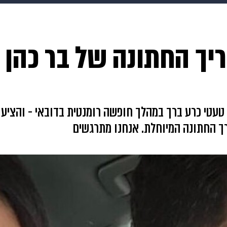
makoZ
בריאות
HIX
ספורט
כסף
הורים
עיצוב
יך החתונה של בר כהן 
תשעה חודשים
מתכונים
פרויקטים מיוחדים
טי כרע ברך במהלך חופשה רומנטית בדובאי - והציע לב
ך החתונה המיוחלת. אנחנו מתרגשים