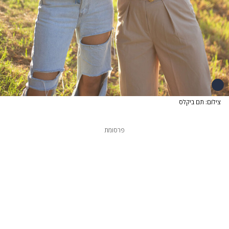
צילום: תם ביקלס
פרסומת