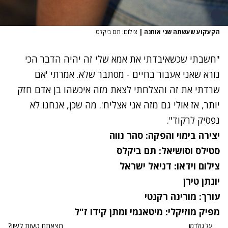
הקעקוע שעשתה שני אוחנה
|
צילום: תם ביקלס
"חשבתי שכשאיבדתי את אמא שלי זה יהיה הדבר הכי
נורא שאני אעבור בחיים - מסתבר שלא. אמרתי 'אם
שרדתי את זה והצלחתי לצאת מזה איכשהו בן אדם חזק
יותר, אז אולי גם מזה אני אצליח'. מה שכן, אנחנו לא
נפסיק לרקוד".
יצירה בימוי והפקה: סהר נווה
סטילס וסושיאל: תם ביקלס
צילום וידאו: דניאל ישראל
יונתן טירן
עורך: מורינה רקנטי
מפיק מוזיקלי: מיטאגמי ומתן קידו ז"ל
מצאתם טעות לשון?
יעל גולדמן