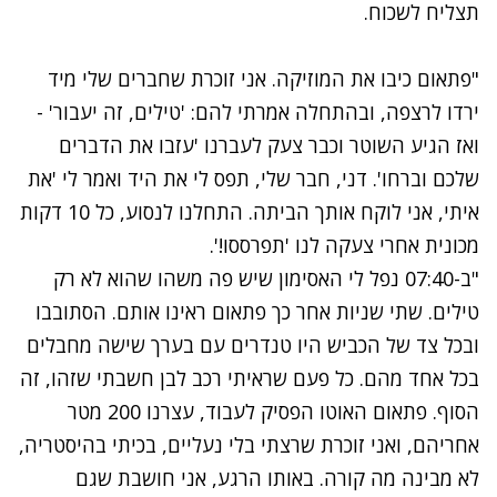
תצליח לשכוח.
נתקלנו בבעיה
"פתאום כיבו את המוזיקה. אני זוכרת שחברים שלי מיד
נסה שוב
ירדו לרצפה, ובהתחלה אמרתי להם: 'טילים, זה יעבור' -
ואז הגיע השוטר וכבר צעק לעברנו 'עזבו את הדברים
שלכם וברחו'. דני, חבר שלי, תפס לי את היד ואמר לי 'את
איתי, אני לוקח אותך הביתה. התחלנו לנסוע, כל 10 דקות
מכונית אחרי צעקה לנו 'תפרססו!'.
"ב-07:40 נפל לי האסימון שיש פה משהו שהוא לא רק
טילים. שתי שניות אחר כך פתאום ראינו אותם. הסתובבו
ובכל צד של הכביש היו טנדרים עם בערך שישה מחבלים
בכל אחד מהם. כל פעם שראיתי רכב לבן חשבתי שזהו, זה
הסוף. פתאום האוטו הפסיק לעבוד, עצרנו 200 מטר
אחריהם, ואני זוכרת שרצתי בלי נעליים, בכיתי בהיסטריה,
לא מבינה מה קורה. באותו הרגע, אני חושבת שגם