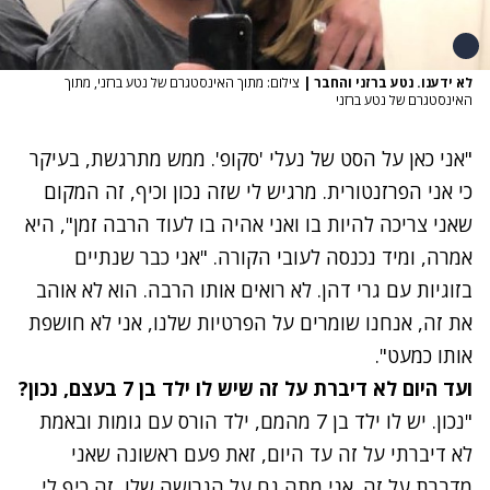
לא ידענו. נטע ברזני והחבר
|
צילום: מתוך האינסטגרם של נטע ברזני, מתוך
האינסטגרם של נטע ברזני
"אני כאן על הסט של נעלי 'סקופ'. ממש מתרגשת, בעיקר
כי אני הפרזנטורית. מרגיש לי שזה נכון וכיף, זה המקום
שאני צריכה להיות בו ואני אהיה בו לעוד הרבה זמן", היא
אמרה, ומיד נכנסה לעובי הקורה. "אני כבר שנתיים
בזוגיות עם גרי דהן. לא רואים אותו הרבה. הוא לא אוהב
את זה, אנחנו שומרים על הפרטיות שלנו, אני לא חושפת
אותו כמעט".
ועד היום לא דיברת על זה שיש לו ילד בן 7 בעצם, נכון?
"נכון. יש לו ילד בן 7 מהמם, ילד הורס עם גומות ובאמת
לא דיברתי על זה עד היום, זאת פעם ראשונה שאני
מדברת על זה. אני מתה גם על הגרושה שלו, זה כיף לי,