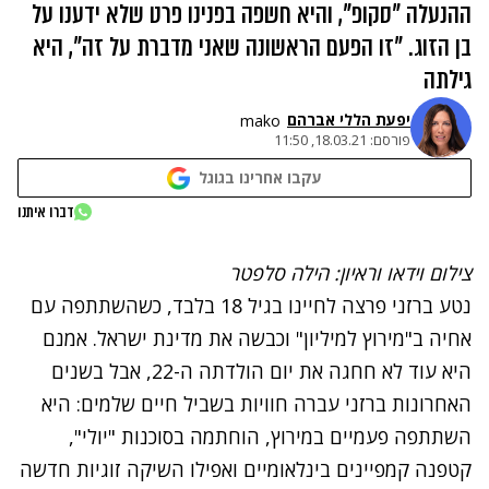
ההנעלה "סקופ", והיא חשפה בפנינו פרט שלא ידענו על
בן הזוג. "זו הפעם הראשונה שאני מדברת על זה", היא
גילתה
יפעת הללי אברהם
mako
פורסם:
18.03.21, 11:50
עקבו אחרינו בגוגל
נתקלנו בבעיה
דברו איתנו
נסה שוב
צילום וידאו וראיון: הילה סלפטר
נטע ברזני פרצה לחיינו בגיל 18 בלבד, כשהשתתפה עם
אחיה ב"מירוץ למיליון" וכבשה את מדינת ישראל. אמנם
היא עוד לא חחגה את יום הולדתה ה-22, אבל בשנים
האחרונות ברזני עברה חוויות בשביל חיים שלמים: היא
השתתפה פעמיים במירוץ, הוחתמה בסוכנות "יולי",
קטפנה קמפיינים בינלאומיים ואפילו השיקה זוגיות חדשה