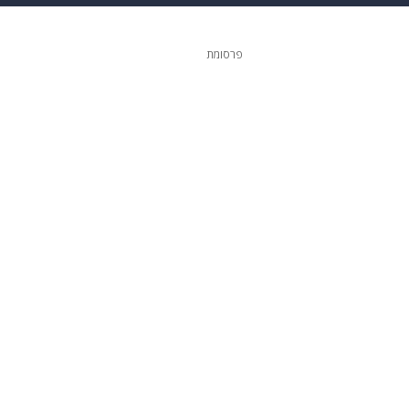
ופנה
דיגיטל
פרסומת