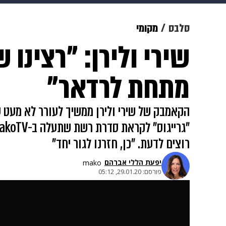
תרבות
צבא וביטחון
makoZ
סלבס
מקומי
שירי ולירן: "רצינו 
גאווה
ויוה
משפט
תשעה חוד
מתחת לרדאר"
הקאמבק של שירי ולירן ממשיך לעורר לא מעט ענ
רוצים לדעת. "כן, חזרנו לגור יחד"
יפעת הללי אברהם
mako
פורסם:
29.01.20, 05:12