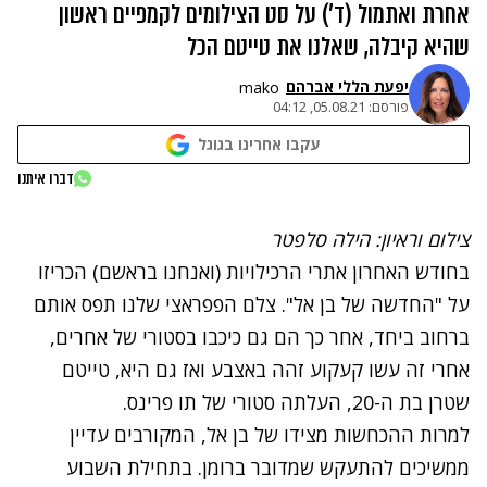
אחרת ואתמול (ד') על סט הצילומים לקמפיים ראשון
שהיא קיבלה, שאלנו את טייטם הכל
יפעת הללי אברהם
mako
פורסם:
05.08.21, 04:12
עקבו אחרינו בגוגל
נתקלנו בבעיה
דברו איתנו
נסה שוב
צילום וראיון: הילה סלפטר
בחודש האחרון אתרי הרכילויות (ואנחנו בראשם) הכריזו
על "החדשה של בן אל". צלם הפפראצי שלנו תפס אותם
ברחוב ביחד, אחר כך הם גם כיכבו בסטורי של אחרים,
אחרי זה עשו קעקוע זהה באצבע ואז גם היא, טייטם
שטרן בת ה-20, העלתה סטורי של תו פרינס.
למרות ההכחשות מצידו של בן אל, המקורבים עדיין
ממשיכים להתעקש שמדובר ברומן. בתחילת השבוע