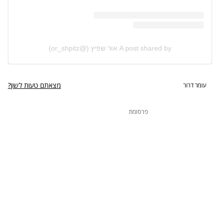
A post shared by אור שפיץ (@or_shpitz)
מצאתם טעות לשון?
עומר דרור
פרסומת