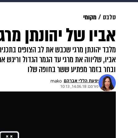
תרבות
צבא וביטחון
makoZ
סלבס
מקומי
אביו של יהונתן מרג
גאווה
ויוה
משפט
תשעה חוד
מלבד יהונתן מרגי שכבש את לב הצופים בתכנית 
אביו, שליווה את מרגי עד הגמר הגדול וריגש א
ובחר בזמר מפתיע ששר בחופה שלו
יפעת הללי אברהם
mako
פורסם:
14.06.18, 10:13