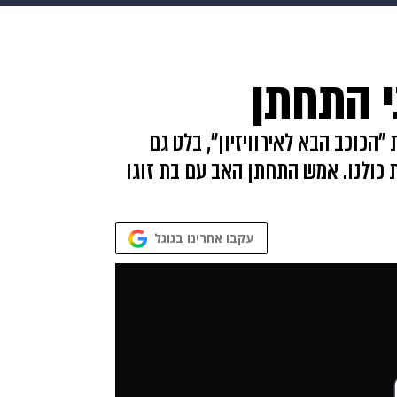
בריאות
HIX
ספורט
כסף
הורים
עיצוב הבית
א
י התחתן
שים
מתכונים
פרויקטים מיוחדים
"הכוכב הבא לאירוויזיון", בלט גם
ת כולנו. אמש התחתן האב עם בת זוגו
עקבו אחרינו בגוגל