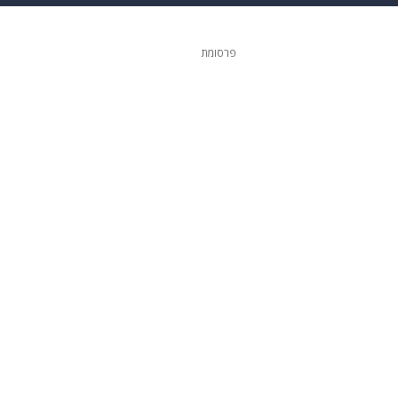
ופנה
דיגיטל
פרסומת