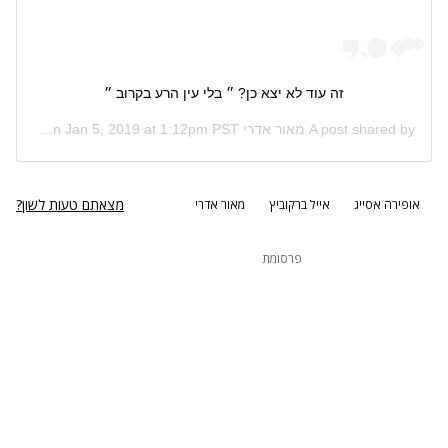
זה עוד לא יצא כן? ״ בלי עין הרע בקרוב ״
A post shared by
מאור אדרי Maor Edri
Jan 5, 2019 at 1:12pm PST
(@maoredri1) on
מצאתם טעות לשון?
אופירה אסייג
אייל ברקוביץ
מאור אדרי
פרסומת