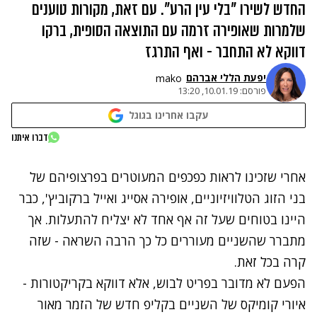
החדש לשירו "בלי עין הרע". עם זאת, מקורות טוענים
שלמרות שאופירה זרמה עם התוצאה הסופית, ברקו
דווקא לא התחבר - ואף התרגז
יפעת הללי אברהם
mako
פורסם:
10.01.19, 13:20
עקבו אחרינו בגוגל
נתקלנו בבעיה
דברו איתנו
נסה שוב
אחרי שזכינו לראות כפכפים המעוטרים בפרצופיהם של
בני הזוג הטלוויזיוניים, אופירה אסייג ואייל ברקוביץ', כבר
היינו בטוחים שעל זה אף אחד לא יצליח להתעלות. אך
מתברר שהשניים מעוררים כל כך הרבה השראה - שזה
קרה בכל זאת.
הפעם לא מדובר בפריט לבוש, אלא דווקא בקריקטורות -
איורי קומיקס של השניים בקליפ חדש של הזמר מאור