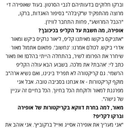
וברקו חלוקים בדעותיהם לגבי הסרטון. בעוד שאופירה די
מרוצה מהתפקיד ש"קיבלה" בסיפור האגדות, ברקו,
"הנבל המרושע", פחות התחבר לוויז'ן.
אופירה, מה חשבת על הקליפ בכיכובך?
"אתניקס ביקשו מאיתנו קליפ, ליאור נרקיס ביקש ומאור
אדרי ביקש. לכולם אמרנו: 'נחשוב'. פתאום אתמול מאור
שיחרר את הפרומו לשיר, בהתחלה הייתי בהלם! ואז מאור
כתב לי: 'אהבת? את מלכה. בשבוע הבא עולה הקליפ
הרשמי'. גם קריקטורה לא תפריד בינינו, ואם נשיא ארה"ב
מוקף קריקטורות - אז אנחנו בסביבה טובה. אבל אני
מפרגנת למאור ולוקחת הכל בחיוך. הכל בחיים זה עניין
של גישה".
מאור, למה בחרת דווקא בקריקטורות של אופירה
וברקו לקליפ?
"אני מעריך את אופירה אסייג ואייל ברקוביץ'. אני אוהב את