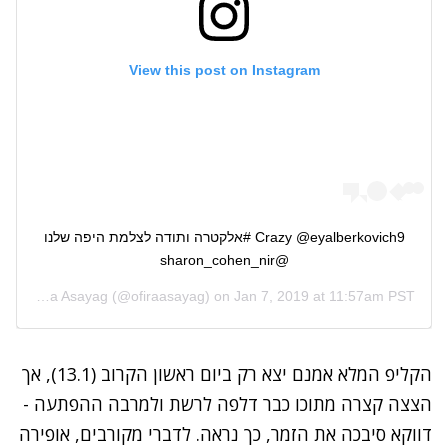
View this post on Instagram
Crazy @eyalberkovich9 #אלקטרה ותודה לצלמת היפה שלנו
@sharon_cohen_nir
d by
Ofira Asayag
(@ofiraasayag) on
Jan 7, 2019 at 11:57am PST
הקליפ המלא אמנם יצא רק ביום ראשון הקרוב (13.1), אך
הצצה קצרה מתוכו כבר דלפה לרשת ולמרבה ההפתעה -
דווקא סיבכה את הזמר, כך נראה. לדברי מקורבים, אופירה