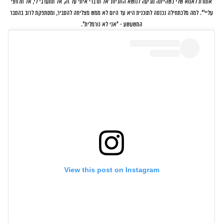
אומרת לאמא שלי כשהייתה מגיעה לנושא הזוגיות 'אל תדברי איתי על זה, אל תתערבי לי, אל תלחצי
עליי'". למה מלכתחילה נכנסה לתוכנית היא עד היום לא ממש מצליחה להסביר, ומסתפקת לרוב בהסבר
המשעשע - "אני לא נורמלית".
View this post on Instagram