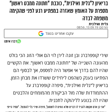
בריאיון ל"גלית ואילנית", כוכבת "חתונה ממבט ראשון"
מספרת על האומץ שאזרה במפתיע רגע לפני שהקימה
משפחה לבדה
גלית ואילנית
פורסם:
13.09.19, 08:56
עקבו אחרינו בגוגל
נתקלנו בבעיה
דברו איתנו
נסה שוב
שירי קופפרברג ובן זוגה לירן לוי הם אולי הזוג הכי בולט
מהעונה השנייה של "חתונה ממבט ראשון". את הקשיים
שהיו להם בדרך אי אפשר היה לפספס, אך לבסוף הם
הפתיעו בענק כשהפכו ליחידים ששרדו את מבחן הזמן.
בריאיון ל"גלית ואילנית", סיפרה קופפרברג על
ההתמודדות שלה מול הביקורת מהמומחים והלבטים
שהיו לה בנוגע לליהוקה לתכנית.
"אני בן אדם שקשה להגיד לו דברים שלא נוחים לו לשמוע", סיפרה שירי בלי להתנצל. "תמיד הייתי