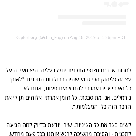
A post shared by Shiri Kupferberg (@shiri_kup)
on
Aug 15, 2019 at 1:26pm PDT
למרות שרבים מצופי התכנית יחלקו עליה, היא מעידה על
עצמה כליהוק הכי גרוע שהיה בתולדות התכנית. "לאורך
כל האודישנים אמרתי להם שזאת טעות, 'אתם לא
נורמלים, אני מתוסבכת'. כל הזמן אמרתי 'אלוהים תן לי את
הדבר הזה בלי המצלמות'".
לשים בצד את כל הציניות, שירי יודעת בדיוק למה הגיעה
לתכנית - והסיבה ממשיכה לרגש אותנו בכל פעם מחדש.