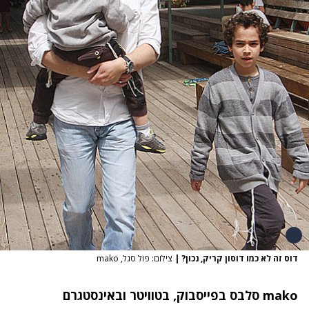
דוס זה לא כמו דוסון קריק, נכון?
|
צילום: פול סגל, mako
mako סלבס
בפייסבוק
,
בטוויטר
ו
באינסטגרם