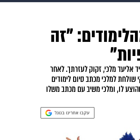
makoZ
בריאות
HIX
ספורט
כסף
הורים
עיצוב
לימודים: "זה
תשעה חודשים
מתכונים
פרויקטים מיוחדים
יות"
ד אליעד מלכי, זקוק לעזרתך. לאחר
י שולחת למלכי מכתב סיום לימודים
הוצע לו, ומלכי משיב עם מכתב משלו
עקבו אחרינו בגוגל