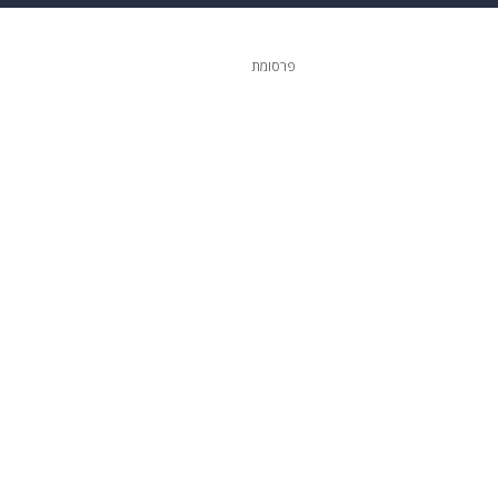
 הבית
אופנה
פרסומת