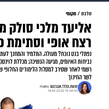
מוזיקה
תרבות
צבא וביטחון
סלבס
מקומי
אליעד מלכי סולק מה
דיגיטל
גאווה
ויוה
משפט
רצח אופי וסתימת פ
נפתלי בנט נוכח? מעולה. התלמיד והמחנך לעתי
נביחות האיומים, מגיעה הנשיכה: מכללת לוינסק
רשמי לאחר שסירב למסלול הלימודים החלופי ש
לשר החינוך
יפעת הללי אברהם
mako
פורסם:
23.02.16, 14:34