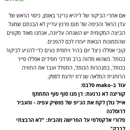
אם אחרי הביקור של ליהיא גרינר באומן, כיסוי הראש של
עדן הראל והכיפה של תום פרנץ עדיין לא הבנתם שמעל
הביצה המקומית יש השגחה עליונה, אנחנו מאוד מקווים
שהתמונות הבאות יעזרו לכם להפנים.
קובי אפללו
ניצל יום בהיר ויחסית נעים כדי להגיע לביקור
בכותל. כשהוא מלווה ברב מרדכי חסידים אפללו סייר
בכותל, במנהרות הכותל, התפלל ועבר את החוויה
הרוחנית המלאה שג'רוז יודעת לספק.
עוד ב-mako סלבס:
קוריצה לא נרגעת: דן מנו סוף סוף התחתן!
אייל גולן לקח את הג'יפ של מושיק עפיה - והעביר
לרוסלנה
פלורי אלקסלסי על הפרישה מהבית: "לא הרבצתי
לברק"