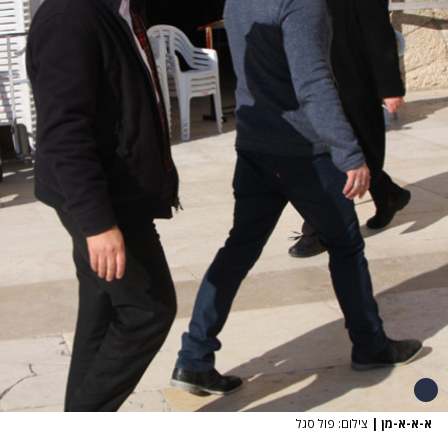
א-א-א-מן
|
צילום: פול סגל