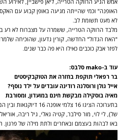
אמש הגיע הרווקה הטרייה,
ליאן פישביין
, לאירוע ה
האופנה" וכמי שהייתה מגיעה באופן קבוע עם האקס, 
לא מעט תשומת לב.
מלבד הרווקה הטרייה, ששמרה על מצברוח לא רע בכ
"האח הגדול" החדשה, קורין גדעון, שהוכיחה שלמרו
לפזר אבק כוכבים כאילו היא פה כבר שנים.
עוד ב-mako סלבס:
בר רפאלי תוקפת בחזרה את הטוקבקיסטים
אייל גולן ורוסלנה רודינה עובדים על ילד נוסף?
מאיה בוסקילה מבקשת חינם במועדון, ומסורבת
בתערוכה הציגו 16 צלמי אופ
של), לי לוי, מור סילבר, קטיה גאלי, גיל ריבה, אורי
באו לבהות בעצמם ובאחרים ולתת מילה של פרגון. תי