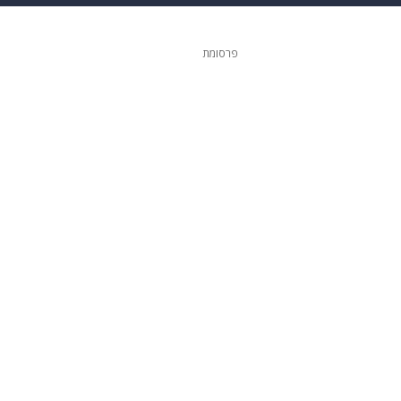
 הבית
אופנה
פרסומת