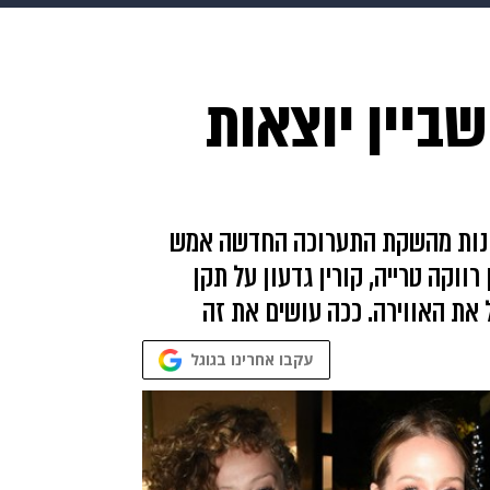
makoZ
בריאות
HIX
ספורט
כסף
הורים
עיצוב
ישביין יוצאות
תשעה חודשים
מתכונים
פרויקטים מיוחדים
מונות מהשקת התערוכה החדשה אמש
רווקה טרייה, קורין גדעון על תקן
את האווירה. ככה עושים את זה
עקבו אחרינו בגוגל