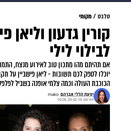
מוזיקה
תרבות
צבא וביטחון
סלבס
מקומי
קורין גדעון וליאן פ
דיגיטל
גאווה
ויוה
משפט
לבילוי לילי
אם תהיתם מהו מתכון טוב לאירוע מנצח, הת
יוכלו לספק לכם תשובות - ליאן פישביין על תקן 
הכוכבת העולה וכמה צלמי אופנה בשביל לפלפל 
יפעת הללי אברהם
mako
פורסם:
03.02.16, 10:28