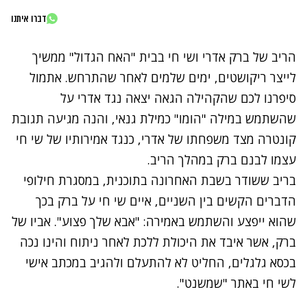
דברו איתנו
הריב של ברק אדרי ושי חי בבית "
האח הגדול
" ממשיך
לייצר ריקושטים, ימים שלמים לאחר שהתרחש. אתמול
סיפרנו לכם ש
הקהילה הגאה יצאה נגד אדרי
על
שהשתמש במילה "הומו" כמילת גנאי, והנה מגיעה תגובת
קונטרה מצד משפחתו של אדרי, כנגד אמירותיו של שי חי
עצמו לבנם ברק במהלך הריב.
בריב ששודר בשבת האחרונה בתוכנית, במסגרת חילופי
הדברים הקשים בין השניים, איים שי חי על ברק בכך
שהוא ייפצע והשתמש באמירה: "אבא שלך פצוע". אביו של
ברק, אשר איבד את היכולת ללכת לאחר ניתוח והינו נכה
בכסא גלגלים, החליט לא להתעלם ולהגיב במכתב אישי
לשי חי באתר "שמשנט".