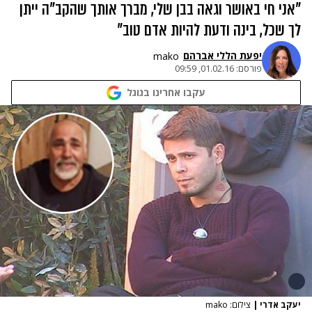
"אני חי באושר וגאה בבן שלי, מברך אותך שהקב"ה ייתן
לך שכל, בינה ודעת להיות אדם טוב"
יפעת הללי אברהם
mako
פורסם:
01.02.16, 09:59
עקבו אחרינו בגוגל
יעקב אדרי
|
צילום: mako