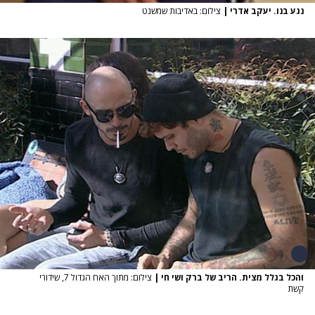
נגע בנו. יעקב אדרי
|
צילום: באדיבות שמשנט
והכל בגלל מצית. הריב של ברק ושי חי
|
צילום: מתוך האח הגדול 7, שידורי
קשת