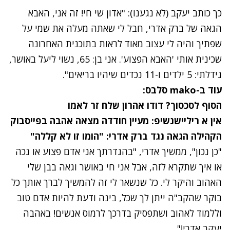
כך כותב יעקב (לא נגענו): "אדון שי חי! זה אני, האבא
הגאה של ברק אדרי, חבל לי שאתה מעלה את שמי על
שפתיך והיה לי עצוב מאוד לראות בתוכנית האחרונה
שכינית אותי 'האבא הפצוע'. אני בן: 65, נשוי ליעל באושר,
גידלתי: 5 ילדים ו-11 נכדים שיהיו בריאים".
עוד ב-mako סלבס:
הסוף לסכסוך? דודו אהרון שלח זר לאמו
אין א ריליישנשיפ: מעיין חודדה מצאה אהבה בפייסבוק
הקהילה הגאה נגד ברק אדרי: "הומו זו לא קללה"
"כן נכון", ממשיך אדרי, "בהגדרתך אני אדם פצוע או נכה
או איך שתקרא לזה, אבל אני חי באושר וגאה בבן שלי
האהוב והיקר לי. כל שנשאר לי זה להמשיך לברך אותך כל
בוקר שהקב"ה ייתן לך שכל, בינה ודעת להיות אדם טוב
וללמוד לאהוב ושתפסיק בדרכך לרמוס אנשים! באהבה
יעקב אדרי!".