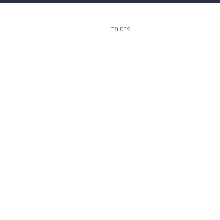
 הבית
אופנה
פרסומת