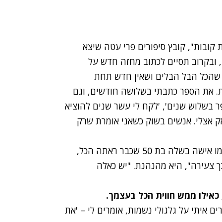
ובות", קובץ סיפורים פרי עטה שיצא
 בינתיים מכרה כבר 1,500 עותקים, ובקרוב תסיים לכתוב מחזה חדש על
 שהכל הבל הבלים ושאין חדש תחת
ות. את הספר כתבתי בשלושה חודשים, וגם
ר בשלוש שנים', 'לקח לי עשר שנים להוציא
פאק אצלי. אנשים בשוק כשאני אומרת שרק
אבל מה שהכי מפתיע אצלה זה הגיל: מרסל כותבת כמו אישה בשלה בת 50 שכבר ראתה הכל,
 שאני כל כך צעירה", היא מהנהנת. "יש כאלה
 כאילו ממש חווית הכל בעצמך.
 איתי על גלגולי נשמות, אומרים לי – 'את