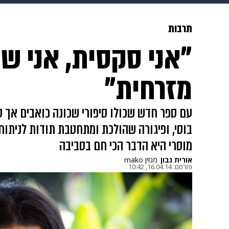
מוזיקה
תרבות
צבא וביטחון
תרבות
"אני סקסית, אני שמ
דיגיטל
גאווה
ויוה
משפט
מזרחית"
עם ספר חדש שכולו סיפורי שכונה כואבים אך סקס
בוסי, ופיגורה שהולכת ומתחטבת תודות לניתוח
מוסרי היא הדבר הכי חם בסביבה
אורית נבון
מגזין mako
פורסם:
16.04.14, 10:42