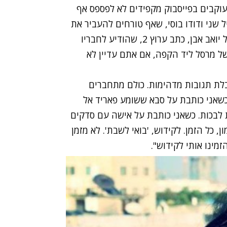
ועוקבים בפייסבוק מקפידים לא לפספס אף
ל שני ודודו בוסי, שאף טורחים להעביר את
זה הלאה; אני עצמי הגעתי אליה בעקבות המלצה של יואב אבן, כתב ערוץ 2, שהודיע לחבריו
של מרסל ליד הקפה, אם אתם עדיין לא
בלת תגובות מדהימות. כולם מתחברים
 כשאני כותבת על סבא ששומע פאריד אל
 לבכות. כשאני כותבת על אישה עם סדקים
ן, כל הזמן. לקידוש, 'בואי לשבת'. לא מזמן
מינו אותי לקידוש".