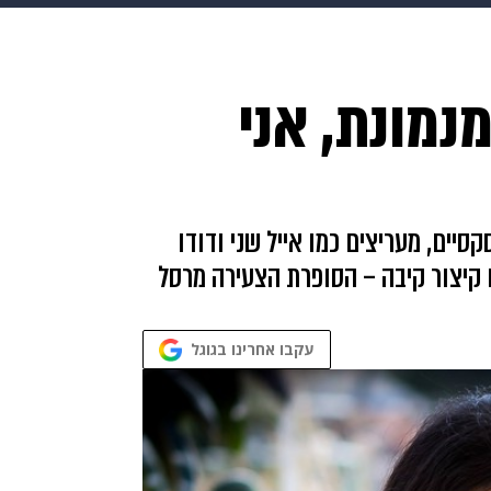
makoZ
בריאות
HIX
ספורט
כסף
הורים
עיצוב
נמונת, אני
תשעה חודשים
מתכונים
פרויקטים מיוחדים
יים, מעריצים כמו אייל שני ודודו
 קיצור קיבה – הסופרת הצעירה מרסל
עקבו אחרינו בגוגל