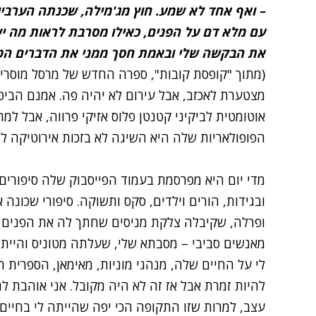
– ואף אחד לא שמע. חוץ מג'מילה, שכנתה הערביי
עם מלא דם על הפנים, כאילו מסרבת לראות מה יש
את הבקשה שלי ובאמת חסך ממני את הדברים הט
(מתוך "קופסת קובות", ספרה החדש של מרסל מוסרי)
מצטערת לאכזב, אבל עירום לא יהיה פה. אמנם הביט
אוטומטית לביקיני קטנטן פלוס אזיקי פרווה, אבל למ
הפופולאריות שלה היא השיגה לא בזכות אירוטיקה להמ
מדי יום היא מפרסמת בעמוד הפייסבוק שלה סיפורים
ובגידות, הורים וילדים, סקס ותשוקה. סיפורי שכונה א
ופרלה, שקיבלה צלקת מניסים שחתך לה את הפנים א
מאנשים סביבי – מסבתא שלי, שעלתה מטוניס והיית
לי על החיים שלה, מנהגי מוניות, מאימאן, הספרית
להיות זמרת אבל אז זה לא היה מקובל. אני אוהבת ל
עצב, למרות שזו התקופה הכי יפה שהייתה לי בחיים"