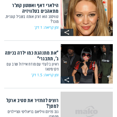
הילארי דאף ואשטון קוצ'ר
מתאהבים בטלוויזיה
טוויסט: הוא זורק אותה בשביל קוגרית.
מוכר?
זמן קריאה: 1 דק'
"את מתנהגת כמו ילדה בכיתה
ג', תתבגרי"
ראיון בלעדי עם מודח איידול שרב עם
ניקי מינאז
זמן קריאה: 1.5 דק'
רוצים להחזיר את סטיב ארקל
למסך?
גם: פרינס וויליאם בריאליטי וטריילרים
מפחידי