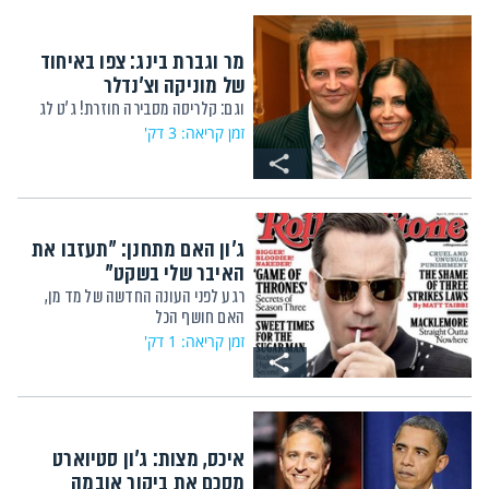
מר וגברת בינג: צפו באיחוד
של מוניקה וצ'נדלר
וגם: קלריסה מסבירה חוזרת! ג'ט לג
זמן קריאה: 3 דק'
ג'ון האם מתחנן: "תעזבו את
האיבר שלי בשקט"
רגע לפני העונה החדשה של מד מן,
האם חושף הכל
זמן קריאה: 1 דק'
איכס, מצות: ג'ון סטיוארט
מסכם את ביקור אובמה