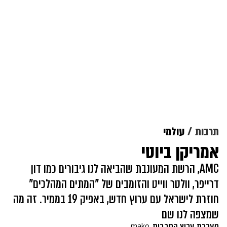
תרבות
עולמי
אמריקן ביוטי
AMC, הרשת המעונבת שהביאה לנו גיבורים כמו דון
דרייפר, וולטר ווייט והזומבים של "המתים המהלכים"
חוזרת לישראל עם ערוץ חדש, באפיק 19 בממיר. זה מה
שמצפה לנו שם
מערכת ערוץ התרבות
mako