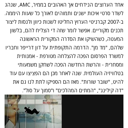
אחד הערוצים הנידחים אך האהובים בממיר, AMC, שנהג
לשדר סרטי איכות ישנים ותמוהים לאורך כל שעות היממה.
ב-2007 קברניטי הערוץ החליטו לשנות כיוון ולנסות ליצור
תכנים מקוריים. אפשר לומר שזה די הצליח להם, בלשון
המעטה, כשהשיקו את הסדרה המקורית הראשונה
שלהם, "מד מן". הדרמה התקופתית על דון דרייפר וחבריו
למשרד הפרסום הפכה להצלחה מטורפת - אמנותית
ומסחרית - והרשת החדשה הפכה לשחקן משמעותי
בטלוויזיה העולמית. שנה לאחר מכן הם הפציצו עם עוד
להיט, "שובר שורות". מאז הם הספיקו לתת לנו גם את
"דה קילינג", "המתים המהלכים" ו"סמוך על סול".