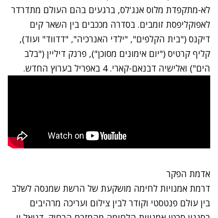
לא-מתקפדת מלוס אנג'לס, ברגעים בהם העולם מתדרדר
לאפוקליפסת זומבים. בסדרה מככבים בין השאר קים
דיקנס ("בית הקלפים", "ילדי האנרכיה", "דדווד" ועוד),
קליף קרטיס ("יום אימונים מסוכן"), פרנק דיליין ("בלב
הים") ואלישיה דבנאם-קארי. 4 באפריל בערוץ החדש.
אדמת הפקר
דרמת אמנויות לחימה מושקעת של הרשת שמנסה לשלב
בין עולם פנטסטי וקודר לבין צילום ועריכה מרהיבים
בסגנון סרטי אמנויות הלחימה מהמזרח הרחוק. דניאל וו