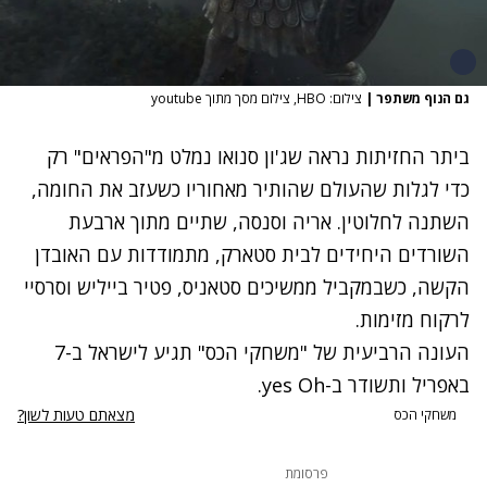
גם הנוף משתפר
|
צילום: HBO, צילום מסך מתוך youtube
ביתר החזיתות נראה שג'ון סנואו נמלט מ"הפראים" רק
כדי לגלות שהעולם שהותיר מאחוריו כשעזב את החומה,
השתנה לחלוטין. אריה וסנסה, שתיים מתוך ארבעת
השורדים היחידים לבית סטארק, מתמודדות עם האובדן
הקשה, כשבמקביל ממשיכים סטאניס, פטיר בייליש וסרסיי
לרקוח מזימות.
העונה הרביעית של "משחקי הכס" תגיע לישראל ב-7
באפריל ותשודר ב-yes Oh.
מצאתם טעות לשון?
משחקי הכס
פרסומת