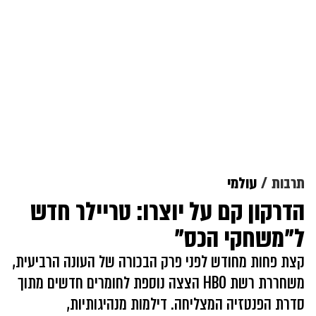
תרבות
עולמי
הדרקון קם על יוצרו: טריילר חדש
ל"משחקי הכס"
קצת פחות מחודש לפני פרק הבכורה של העונה הרביעית,
משחררת רשת HBO הצצה נוספת לחומרים חדשים מתוך
סדרת הפנטזיה המצליחה. דילמות מנהיגותיות,