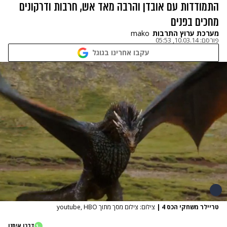
התמודדות עם אובדן והרבה מאד אש, חרבות ודרקונים
מחכים בפנים
מערכת ערוץ התרבות
mako
פורסם:
10.03.14, 05:53
עקבו אחרינו בגוגל
טריילר משחקי הכס 4
|
צילום: צילום מסך מתוך youtube, HBO
דברו איתנו