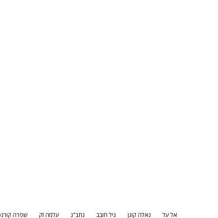
אל על
גאלה קוגן
גיל חובב
נתב"ג
עלמה זק
שפרה קורנפ