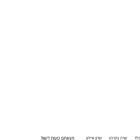
מצאתם טעות לשון?
לד
שרה נתניהו
שרון איילון