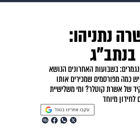
בריאות
HIX
ספורט
כסף
הורים
עיצוב הבית
א
ה נתניהו:
שים
מתכונים
פרויקטים מיוחדים
בנתב"ג
 נגמרים: בשבועות האחרונים הנושא
ויש כמה מפורסמים שמכירים אותו
יד של אשרת קוטלר? ומי משלישיית
 לחידון מיוחד
עקבו אחרינו בגוגל