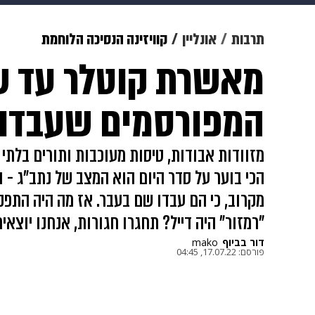
תרבות
צבא וביטחון
makoZ
תרבות
אונליין
קוויזינה הנסיכה הלוחמת
מאשרת קוטלר עד שר
גאווה
ויוה
משפט
תשעה חוד
המפורסמים שעבדו 
מזוודות אבודות, טיסות מעוכבות ותורים בלתי
הכי בוער על סדר היום הוא המצב של נתב"ג - 
מקרוב, כי הם עבדו שם בעבר. אז מה היה התפק
"רמזור" היה דייל? תחגרו חגורות, אנחנו יוצאים
דור בביוף
mako
פורסם:
17.07.22, 04:45