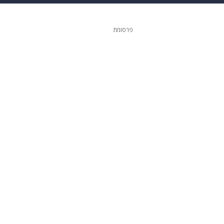
ופנה
דיגיטל
פרסומת