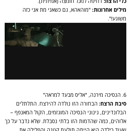
כלי הרצח:
דחיפה למכל חומצה (אמיתית).
מילים אחרונות:
"מוהאהא, גם כשאני מת אני כזה
משוגע!".
6. הנסיכה מירנה, "אליס מבעד למראה"
סיבת הרצח:
הבחורה הזו נולדה להירצח. התלתלים
הבלונדינים, גינוני הנסיכה המוגזמים, הקול המאנפף –
אלוהים, כמה שהדמות הזו בלתי נסבלת. שלא נדבר על כך
שעוד כילדה היא הייתה תולעת קטנה והפלילה את