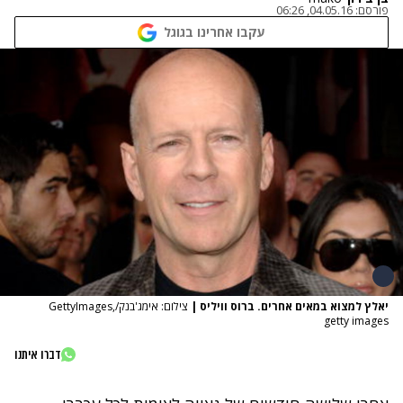
פורסם:
04.05.16, 06:26
עקבו אחרינו בגוגל
יאלץ למצוא במאים אחרים. ברוס וויליס
|
צילום: אימג'בנק/GettyImages,
getty images
דברו איתנו