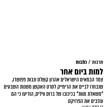
תרבות
כתבות
למות ביום אחר
צמד הבמאים הישראלים אהרון קשלס ונבות פפושדו,
שנבחרו לביים את הרימייק לסרט האקשן משנות השבעים
"משאלת מוות" בכיכובו של ברוס וויליס, הודיעו כי הם
עוזבים את הפרויקט
בן בירון
mako