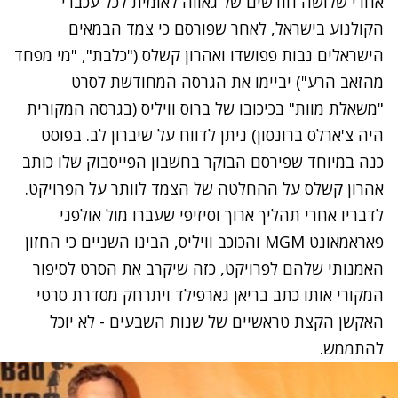
אחרי שלושה חודשים של גאווה לאומית לכל עכברי
הקולנוע בישראל, לאחר שפורסם כי צמד הבמאים
הישראלים נבות פפושדו ואהרון קשלס ("כלבת", "מי מפחד
מהזאב הרע") יביימו את הגרסה המחודשת לסרט
"משאלת מוות" בכיכובו של ברוס וויליס (בגרסה המקורית
היה צ'ארלס ברונסון) ניתן לדווח על שיברון לב. בפוסט
כנה במיוחד שפירסם הבוקר בחשבון הפייסבוק שלו כותב
אהרון קשלס על ההחלטה של הצמד לוותר על הפרויקט.
לדבריו אחרי תהליך ארוך וסיזיפי שעברו מול אולפני
פאראמאונט MGM והכוכב וויליס, הבינו השניים כי החזון
האמנותי שלהם לפרויקט, כזה שיקרב את הסרט לסיפור
המקורי אותו כתב בריאן גארפילד ויתרחק מסדרת סרטי
האקשן הקצת טראשיים של שנות השבעים - לא יוכל
להתממש.