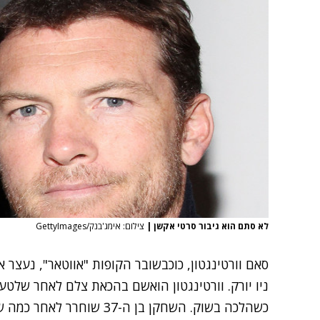
לא סתם הוא גיבור סרטי אקשן
|
צילום: אימג'בנק/GettyImages
סאם וורטינגטון,
כוכבשובר הקופות "אווטאר", נעצר אתמ
ניו יורק. וורטינגטון הואשם בהכאת צלם לאחר שלטע
כשהלכה בשוק. השחקן בן ה-37 ש