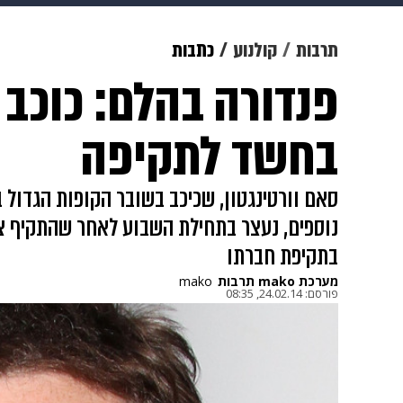
תרבות
צבא וביטחון
makoZ
תרבות
קולנוע
כתבות
פנדורה בהלם: כוכב 
גאווה
ויוה
משפט
תשעה חוד
בחשד לתקיפה
סאם וורטינגטון, שכיכב בשובר הקופות הגדול 
נוספים, נעצר בתחילת השבוע לאחר שהתקיף צל
בתקיפת חברתו
מערכת mako תרבות
mako
פורסם:
24.02.14, 08:35