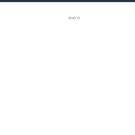
ופנה
דיגיטל
פרסומת