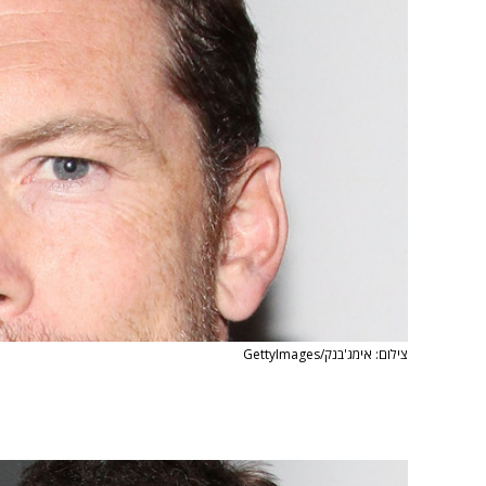
צילום: אימג'בנק/GettyImages