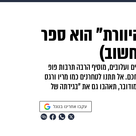
makoZ
בריאות
HIX
ספורט
כסף
הורים
עיצוב
יוורת" הוא ספר
תשעה חודשים
מתכונים
פרויקטים מיוחדים
חשוב)
ם ועלובים, מוסיף הרבה תרבות פופ
כם. אל תתנו לטחרנים כמו מריו ורגס
ודובר, תאהבו גם את "בגידתה של
עקבו אחרינו בגוגל