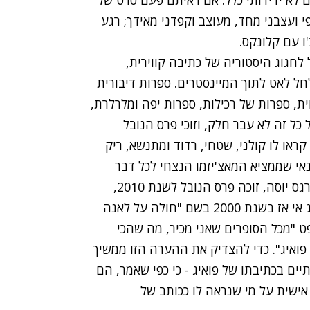
 ועצבני מחד, מעוצב וקפדני מאידך; רגע
ו עם קלונקס.
חגוג היסטוריה של כתיבה קווירית,
ל לאט לתוך המיינסטרים. ספרות דיבורית
ת, ספרות של רכילות, ספרות יפה ומלרלרת,
כל זה לא עבר חלק, וזוכי פרס הנובל
ראו לו קולני, שטחי, רדוד ומתנשא, ריק
גנאי שממציא המאצ'יזמו הנצחי לכל דבר
אחר, וספציפית לכל דבר יותר נשי, יותר קווירי. מריו ורגס יוסה, זוכה פרס הנובל לשנת 2010,
על מנואל פואיג אי אז בשנת 2000 בשם "חולה על לאנה
Lo), שמתחילה במשפט "מכל הסופרים שאני מכיר, מה שהכי
פואיג". כדי להצדיק את ההערה הזו ממשיך
ים בכתיבתו של פואיג - כי כפי שאמר, הם
אישית על מי שנראה לו ככותב של