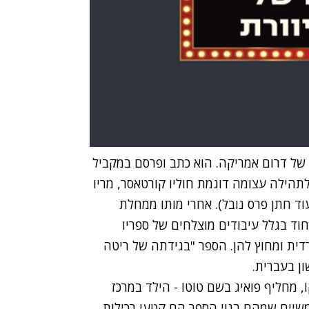
 של דרום אמריקה. הוא כתב ופרסם במקביל
תהילה עצומה דוגמת חוליו קורטאסר, מריו
עוד חתן פרס נובל). אחרי מותו ממחלת
פואיג, בייחוד בגלל עיבודים מוצלחים של ספריו
דית ומחוץ להן. הספר "בגידתה של ריטה
ון בעברית.
, מחליף פואיג בשם טוֹטוֹ - הילד במרכז
משיים שמהם בנוי הספר הם קטעי רכילות,