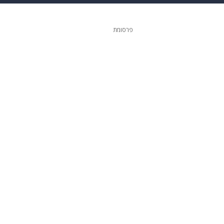
 הבית
אופנה
פרסומת