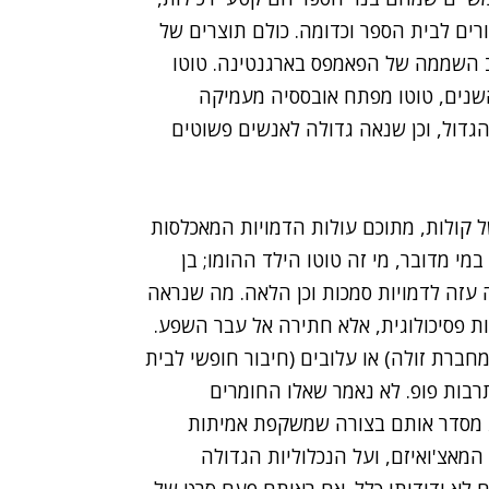
בורים לבית הספר וכדומה. כולם תוצרים של
בלב השממה של הפאמפס בארגנטינה. טוטו
 השנים, טוטו מפתח אובססיה מעמיקה
הגדול, וכן שנאה גדולה לאנשים פשוטים
קולות, מתוכם עולות הדמויות המאכלסות
מי מדובר, מי זה טוטו הילד ההומו; בן
 עזה לדמויות סמכות וכן הלאה. מה שנראה
ות פסיכולוגית, אלא חתירה אל עבר השפע.
חברת זולה) או עלובים (חיבור חופשי לבית
רבות פופ. לא נאמר שאלו החומרים
יג מסדר אותם בצורה שמשקפת אמיתות
אצ'ואיזם, ועל הנכלוליות הגדולה
לא ידידותי כלל. אם ראיתם פעם סרט של