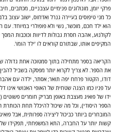
פרקי יומן, מונולוגים פנימיים עצבניים, מכתבים, חי
כל מני טיפוסים בעיירה גנרל ואז'חוס, ישוב עצוב 
הוא ילד חכם, מוכשר, נשי ולא פופולרי במיוחד. עם
לקולנוע, אהבה חסרת גבולות לדיוות וכוכבות המסך 
המקיפים אותו, שבתורם קוראים לו 'ילד הומו'.
הקריאה בספר מתחילה בתוך סמטוכה אחת גדולה של 
את הספר. לא צריך לקרוא יותר מפסקה בשביל להבין ב
דודו, הקטור פרחח יפה תואר; אסתר, ילדה עם אהבה
על פניו כמו הצגה שטחית של האופי האנושי אינו דל
ידו של פואיג מעצבת באופן מבריק חומרים פשוטים (מ
הספר היסודי), וכל מה שיכול להיכלל תחת הכותרת ת
המובחרים ביותר כביכול ליצירה ספרותית, אבל פוא
קשות יותר על החברה, התא המשפחתי, תפקידו של המ
שנדרשת מנטיה קווירית כדי לשמר את עצמה באקלים 