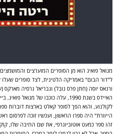
מנואל פואיג הוא מן הסופרים המוערצים והמושמצים
ל"דור הבום" באמריקה הלטינית, לצד סופרים שעלו ל
ורגאס יוסה (חתן פרס נובל) וגבריאל גרסיה מארקס (
האיידס בשנת 1990, עלה כוכבו של מנואל 
לקולנוע, והוא הפך לסופר קאלט בארצות דוברות ספר
הייוורת" היה ספרו הראשון, ועכשיו זוכה לפרסום ראש
זהו ספר כמעט אוטוביוגרפי, את שם החיבה שלו, קוֹקוֹ
הספר. אבל לא נכון לגמרי לומר במרכז. החומרים המ