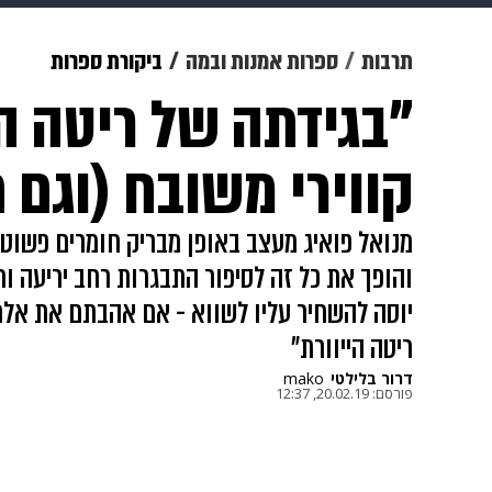
מוזיקה
תרבות
צבא וביטחון
תרבות
ספרות אמנות ובמה
ביקורת ספרות
"בגידתה של ריטה ה
דיגיטל
גאווה
ויוה
משפט
קווירי משובח (וגם 
מנואל פואיג מעצב באופן מבריק חומרים פשוטי
והופך את כל זה לסיפור התבגרות רחב יריעה וח
יוסה להשחיר עליו לשווא - אם אהבתם את אלמ
ריטה הייוורת"
דרור בלילטי
mako
פורסם:
20.02.19, 12:37