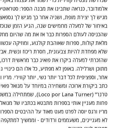
אלמודובר, כנראה שתבינו את מבנה הספר: סטראוטיפי
מגיש לך יצירת מופת, ושניה אחר כך מגיש לך גספאצ'
באיחור של למעלה מחמישים שנה, הגיע הזמן שנוכל ל
שהכניסה לעולם הספרות כבר אז את מה שהיום מחלח
מלאת קולות, ספרות שאוהבת קולנוע, ומוזיקה עכשווי
שלא מפחדת להיות צבעונית, חסרת ריכוז ונשית. אבל 
שהזכרתי למעלה ביקרו את פואיג כבר מראשית דרכו, ק
מתוכן ושרלילה. באופן לא מפתיע, כל אלו הם כינויי 
כתב
ביקורת ארוכה ומשחירה במיוחד
טרנר" (co por Lana Turner
פחות מעניין אותי בספרות מתבטא בכתביו של מנואל 
מריו ורגס יוסה לפרט מעט מאוד על ההיבטים הספרותי
לא מעניינים, משעממים ורדודים - וממשיך למתקפה 