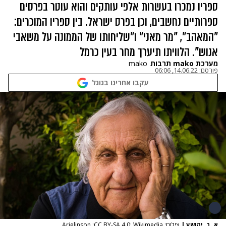
ספריו נמכרו בעשרות אלפי עותקים והוא עוטר בפרסים
ספרותיים נחשבים, וכן בפרס ישראל. בין ספריו המוכרים:
"המאהב", "מר מאני" ו"שליחותו של הממונה על משאבי
אנוש". הלוויתו תיערך מחר בעין כרמל
מערכת mako תרבות
mako
פורסם:
14.06.22, 06:06
עקבו אחרינו בגוגל
א. ב. יהושע
|
צילום: Arielinson ;CC BY-SA 4.0; Wikimedia