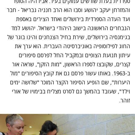
ספרדית בעלת שורשים עמוקים בעיר. אביו היה הסופר
והמזרחן יעקב יהושע וסבו הוא הרב חנניה גבריאל - חבר
ועד העדה הספרדית בירושלים ואחד הצירים באספת
הנבחרים הראשונה בישוב היהודי בישראל. יהושע למד
בגימנסיה בירושלים, שירת בחיל הצנחנים והינו בוגר של
החוג לפילוסופיה באוניברסיטה העברית. הוא ערך את
עיתון תנועת הצופים ובמקביל החל לפרסם סיפורים
קצרים, שקובצו לספרו הראשון, "מות הזקן", שראה אור
ב-1963. באותו עשור פרסם גם את קובץ הסיפורים "מול
היערות", שם הופיע הסיפור הקצר המוכר "שלושה ימים
וילד", שעובד בהמשך גם לסרט מצליח בבימויו של אורי
זוהר.