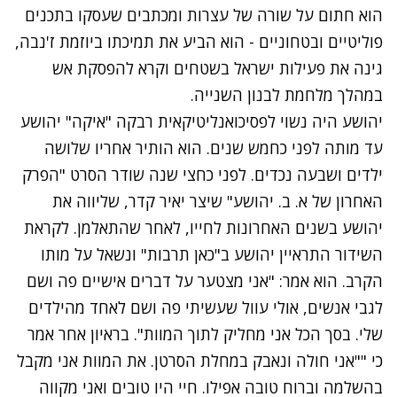
הוא חתום על שורה של עצרות ומכתבים שעסקו בתכנים
פוליטיים ובטחוניים - הוא הביע את תמיכתו ביוזמת ז'נבה,
גינה את פעילות ישראל בשטחים וקרא להפסקת אש
במהלך מלחמת לבנון השנייה.
יהושע היה נשוי לפסיכואנליטיקאית רבקה "איקה" יהושע
עד מותה לפני כחמש שנים. הוא הותיר אחריו שלושה
ילדים ושבעה נכדים. לפני כחצי שנה שודר הסרט "הפרק
האחרון של א. ב. יהושע" שיצר יאיר קדר, שליווה את
יהושע בשנים האחרונות לחייו, לאחר שהתאלמן. לקראת
השידור התראיין יהושע ב"כאן תרבות" ונשאל על מותו
הקרב. הוא אמר: "
אני מצטער על דברים אישיים פה ושם
לגבי אנשים, אולי עוול שעשיתי פה ושם לאחד מהילדים
שלי. בסך הכל אני מחליק לתוך המוות". בראיון אחר אמר
כי ""אני חולה ונאבק במחלת הסרטן. את המוות אני מקבל
בהשלמה וברוח טובה אפילו. חיי היו טובים ואני מקווה