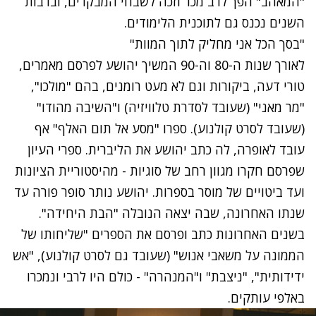
"המאהב" הפך לרב מכר וזכה לשבחי המבקרים, וברבות
השנים נכנס גם לתוכנית הלימודים.
"בסך הכל אני מחליק לתוך המוות"
לאורך שנות ה-80 וה-90 המשיך יהושע לפרסם מאמרים,
טורי דעה, ביקורות וגם לא מעט רומנים, בהם "מולכו",
"מר מאני" (שעובד לסדרת טלוויזיה) ו"השיבה מהודו"
(שעובד לסרט קולנוע). ספרו "מסע אל תום האלף" אף
עובד לאופרה, לה כתב יהושע את הליברית. ספרי העיון
שפרסם חקרו מגוון רחב של סוגיות - מהיסטוריית הציונות
ועד ביטויים של מוסר בספרות. יהושע נותר סופר פורה עד
שנתו האחרונה, שבה יצאה הנובלה "הבת היחידה".
בשנים האחרונות כתב ופרסם את הספרים "שליחותו של
הממונה על משאבי אנוש" (שעובד גם לסרט קולנוע), "אש
ידידותית", "ניצבת" ו"המנהרה" - כולם היו לרבי ונמכרו
באלפי עותקים.