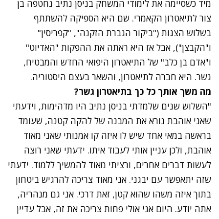
מיד כשסיימה את לימודי המשחק בניסן נתיב נחטפה בן
צור לתיאטרון הקאמרי. שם היא הספיקה להשתתף
בשלוש הצגות ("ביקור הגברת הזקנה", "קפריסין"
ו"הקבצן"), אבל אז היא ראתה את ההפקות "האדיוט"
ו"אדם בן כלב" של התיאטרון היפואי החדש והמבטיח,
גשר. היא חברה לתיאטרון, והשאר בעצם היסטוריה.
מה משך אותך כל כך בתיאטרון גשר?
"השלוש שנים שלמדתי בניסן נתיב היו מדהימות, וידעתי
שאני אוהבת נורא את המבנה של להקה קטנה, שעומד
בראשה במאי אחד שיש לו איזה קו אמנותי שאני מאוד
אוהבת, ולכן עניין אותי לעבוד איתו. ידעתי שאני רוצה
לעשות דברים אחרים, ורציתי מאוד להמשיך ללמוד. ידעתי
שזה יתאפשר עם יבגני. אני מאוד צריכה להרגיש ביטחון
בתוך איזה משהו שהוא קטן, זאת דרכי. אני גם מנהריה,
אתה יודע. היום אני אולי פחות צריכה את זה, אבל עדיין