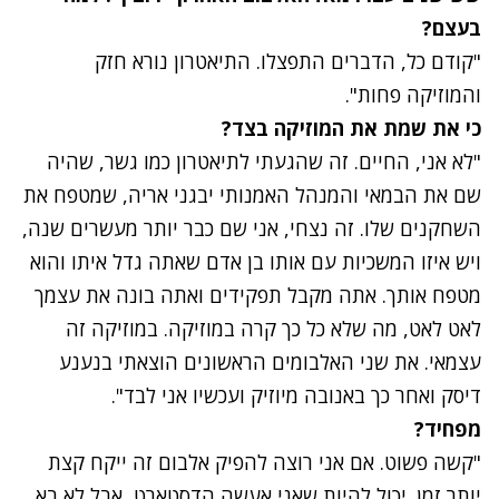
בעצם?
"קודם כל, הדברים התפצלו. התיאטרון נורא חזק
והמוזיקה פחות".
כי את שמת את המוזיקה בצד?
"לא אני, החיים. זה שהגעתי לתיאטרון כמו גשר, שהיה
שם את הבמאי והמנהל האמנותי יבגני אריה, שמטפח את
השחקנים שלו. זה נצחי, אני שם כבר יותר מעשרים שנה,
ויש איזו המשכיות עם אותו בן אדם שאתה גדל איתו והוא
מטפח אותך. אתה מקבל תפקידים ואתה בונה את עצמך
לאט לאט, מה שלא כל כך קרה במוזיקה. במוזיקה זה
עצמאי. את שני האלבומים הראשונים הוצאתי בנענע
דיסק ואחר כך באנובה מיוזיק ועכשיו אני לבד".
מפחיד?
"קשה פשוט. אם אני רוצה להפיק אלבום זה ייקח קצת
יותר זמן. יכול להיות שאני אעשה הדסטארט, אבל לא בא