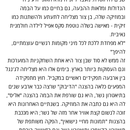
הגדולות ומלאות ההבעה, גם בחיים כמו על הבמה
ובמוזיקה שלה, בן צור מצליחה לתעתע ולהשתנות כמו
זיקית - מאישה בשלה נוטפת סקס אפיל לילדה חולמנית
נאיבית.
"לא מפחדת ללכת לכל מיני מקומות רגשיים עוצמתיים,
להיפך"
זה ממש לא סוד שבן צור היא אחת השחקניות המוערכות
וגם העסוקות ביותר בארץ. בימים אלו היא מצליחה לג'נגל
בין ארבעה תפקידים ראשיים במקביל. חוץ מתפקידה
המפעים כלאה בהצגה "
הדיבוק
" שרצה כבר ארבע שנים
בתיאטרון גשר, היא גם שורפת את הבמה בהצגה "
אליס
",
לה היא גם כתבה את המוזיקה. בשנתיים האחרונות היא
זוכה לנשום קצת אוויר אחר מזה של גשר; היא מככבת
בהצגות "תמונות מחיי נישואין", הפקה משותפת של
תיאטרון הקאמרי ותיאטרון גשר וגם ב"
אישה בורחת