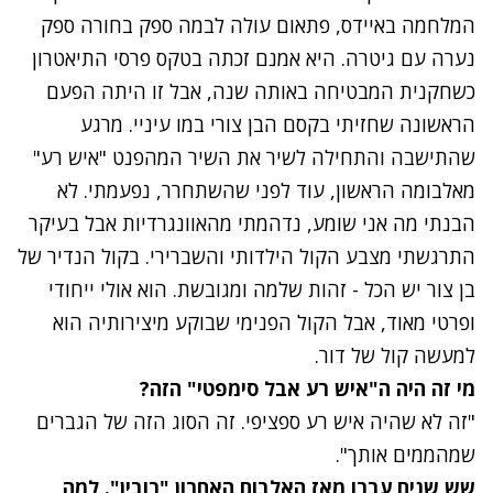
המלחמה באיידס, פתאום עולה לבמה ספק בחורה ספק
נערה עם גיטרה. היא אמנם זכתה בטקס פרסי התיאטרון
כשחקנית המבטיחה באותה שנה, אבל זו היתה הפעם
הראשונה שחזיתי בקסם הבן צורי במו עיניי. מרגע
שהתישבה והתחילה לשיר את השיר המהפנט "איש רע"
מאלבומה הראשון, עוד לפני שהשתחרר, נפעמתי. לא
הבנתי מה אני שומע, נדהמתי מהאוונגרדיות אבל בעיקר
התרגשתי מצבע הקול הילדותי והשברירי. בקול הנדיר של
בן צור יש הכל - זהות שלמה ומגובשת. הוא אולי ייחודי
ופרטי מאוד, אבל הקול הפנימי שבוקע מיצירותיה הוא
למעשה קול של דור.
מי זה היה ה"איש רע אבל סימפטי" הזה?
"זה לא שהיה איש רע ספציפי. זה הסוג הזה של הגברים
שמהממים אותך".
שש שנים עברו מאז האלבום האחרון "רובין". למה