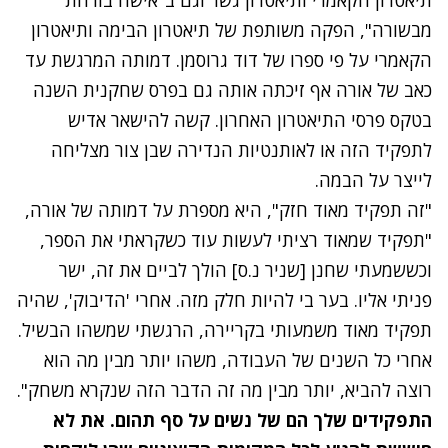
מבשורה
", הפקה משותפת של תיאטרון הבימה ותיאטרון
הקאמרי על פי ספרו של דוד גרוסמן. דמותה המרגשת עד
כאב של אורה אף זיכתה אותה גם בפרס שחקנית השנה
בטקס פרסי התיאטרון האחרון. קשה להישאר אדיש
לתפקיד הזה או לאותנטיות הנדירה שבן צור מצליחה
לייצר על הבמה.
"זה תפקיד מאוד חזק", היא מספרת על דמותה של אורה,
"תפקיד שמאוד רציתי לעשות עוד כשקראתי את הספר,
וכששמעתי שחנן [שניר נ.ס] הולך לביים את זה, ישר
פניתי אליו. בער בי להיות חלק מזה. אחרי 'הדיבוק', שהיה
תפקיד מאוד משמעותי בקריירה, הרגשתי שמשהו הבשיל.
אחרי כל השנים של העבודה, משהו יותר מבין מה הוא
רוצה להביא, יותר מבין מה זה הדבר הזה שנקרא משחק".
התפקידים שלך הם של נשים על סף תהום. את לא