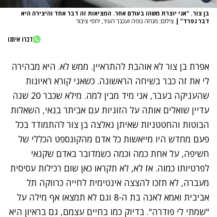
בן צור. "אני יוצרת משהו בעולם אחר. המציאות זה דבר אחד והיצירה היא
דבר נפרד"
|
צילום: מנחה נופה ועכבר העיר, יחסי ציבור
דברו איתנו
אפרת בן צור לא אוהבת להתראיין. ממש לא. היא מבהירה
לי את זה כבר בשיחה הראשונה. כשאני קורא ראיונות
שהעניקה בעבר, אני מיד מבין למה. מילא שכבר 20 שנה
עדיין שואלים אותה על הזוגיות עם אביתר בנאי, השאלות
הבוטות והחטטניות שאיתן נאלצה בן צור להתמודד בכל
פעם מחדש היו מייאשות כל אדם מהקונספט הכללי של
חשיפה, על אחת כמה וכמה כשמדובר באדם שקנאי
לפרטיותו כמוה. אז לא, לא תקראו כאן שום רכילות עסיסית
מעברה, לא תזכו להצצה אינטימית לחייה כרווקה תל
אביבית ואמא לאנה בת ה-8 וגם לא תמצאו אף מילה על
"שמתי לי פודרה". בדיוק כמו בחיים עצמם, גם בראיון היא