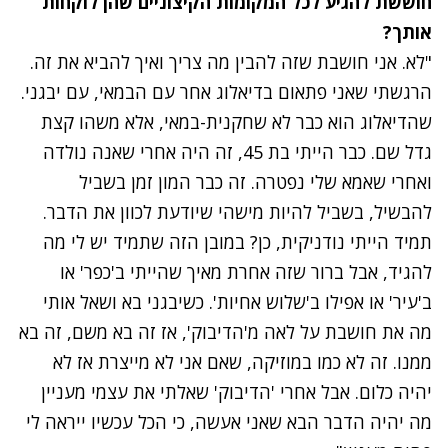
חוששת להגיע לכל המקומות הקיצוניים שהן לוקחות
אותך?
"לא. אני חושבת שזה להבין מה צריך ואיך להביא את זה.
הרגשתי שאני פתאום בדיאלוג אחר עם הבמאי, עם יבגני.
שהדיאלוג הוא כבר לא שחקנית-במאי, אלא משהו קצת
גדל שם. כבר הייתי בת 45, זה היה אחרי שאנה נולדה
ואחרי שאמא שלי נפטרה. זה כבר המון זמן בשביל
להבשיל, בשביל להיות מישהי שיודעת לכוון את הדבר.
תמיד הייתי נודניקית, כן? במובן הזה שתמיד יש לי מה
להגיד, אבל ברור שזה אחרת מאיך שהייתי ב'כפר' או
ב'עיר' או אפילו ב'שלוש אחיות'. כשיבגני בא ושאל אותי
מה את חושבת על לאה מ'הדיבוק', אז זה בא משם, זה בא
ממנו. זה לא כמו במוזיקה, שאם אני לא מייצרת אז לא
יהיה כלום. אבל אחרי 'הדיבוק' שאלתי את עצמי מעניין
מה יהיה הדבר הבא שאני אעשה, כי הכל עכשיו ייראה לי