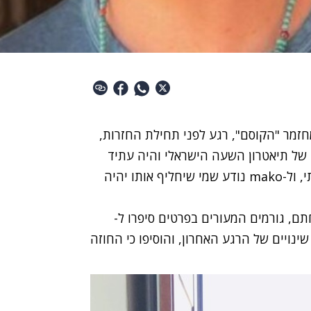
חזמר "הקוסם", רגע לפני תחילת החזרות,
של תיאטרון השעה הישראלי
והיה עתיד
לגלם את איש הפח, לצד טיילור מלכוב בתפקיד דורותי, ול-mako נודע שמי שיחליף אותו יהיה
ם, גורמים המעורים בפרטים סיפרו ל-
 שינויים של הרגע האחרון, והוסיפו כי החוזה