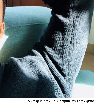
יחליף את רפאלי. מייקל לואיס
|
צילום: מייקל לואיס