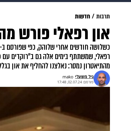
מוזיקה
תרבות
צבא וביטחון
תרבות
חדשות
און רפאלי פורש מ
דיגיטל
גאווה
ויוה
משפט
רפאלי, שמשתתף בימים אלה גם ב"רוקדים עם כו
מהתיאטרון נמסר: נאלצנו להחליף את און בגלל 
גיל משעלי
mako
פורסם:
02.07.24, 17:48