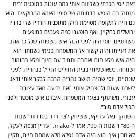
"את יוסי הכרתי כשליווה אותי כמה עונות בתוכנית 'ריח
מנטה' בה הופיע בדמותה של סימי האמא המרוקאית. הוא
גם היה לתקופה מסוימת חלק מתוכנית הרדיו שלי ברדיו
ירושלים כחקיין, ואף הופענו כמה פעמים במופעים
משותפים. יוסי היה לפני הכול איש משפחה שכל כך אהב
את רעייתו והיה קשור אל המשפחה בנימי נשמתו. הוא
היה איש מלא חום ואהבה ותמיד עם חיוך ומלא בהומור
ושמחה. כשאושפזתי בבית החולים הגליל בנהריה, לפני
שנתיים, יוסי שהיה תושב נהריה הרבה לבקר אותי ודאג
לשבת שעות ולהצחיק אותי. זאת ידיעה מאד עצובה
עבורי, משתתף בצער המשפחה. איבדנו איש מוכשר ולפני
הכול אדם טוב".
השחקן יגאל עדיקא, ששיחק לצד וידר בסדרות "שנות
ה-80" ו"שנות ה-90", אמר ל-mako: "עדיין מנסה לעקל,
לא מבין איך. הוא היה אדם נפלא מלא שמחת חיים, חקיין