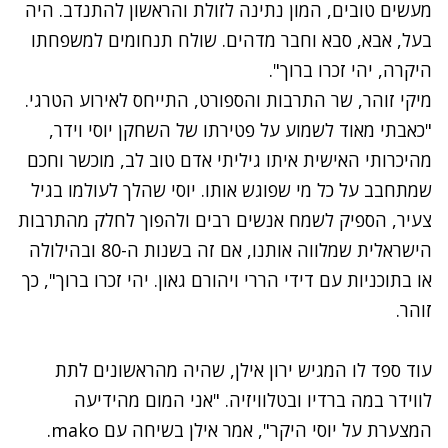
מעשים טובים, המון נתינה לזולת והראשון להתנדב. היה
בעל, אבא, סבא וחבר מדהים. שולח תנחומים למשפחתו
היקרה, יהי זכרו ברוך".
מיקי זוהר, שר התרבות והספורט, התייחס לאירוע הטרגי.
"כאבתי מאוד לשמוע על פטירתו של השחקן יוסי וידר,
מהיכרותי האישית איתו גיליתי אדם טוב לב, מוכשר וחכם
שמתחבב על כל מי שפוגש אותו. יוסי שהלך לעולמו בגיל
צעיר, הספיק לשמח אנשים רבים ולהפוך לחלק מהתרבות
הישראלית שמלווה אותנו, אם זה בשנות ה-80 ובהילולה
או בתוכניות עם דידי הררי ויהורם גאון. יהי זכרו ברוך", כך
זוהר.
עוד ספד לו המגיש ירון אילן, שהיה מהראשונים לתת
לווידר במה ברדיו ובטלוויזיה. "אני המום מהידיעה
המצערת על יוסי היקר", אמר אילן בשיחה עם mako.