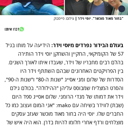
"בחור מאוד מוכשר". יוסי וידר
|
צילום: פייסבוק
דברו איתנו
בעולם הבידור נפרדים מיוסי וידר:
הידיעה על
מותו בגיל
57 של הקומיקאי, החקיין והשחקן יוסי וידר
הותירה
בהלם רבים מחבריו של וידר, שעבדו איתו לאורך השנים.
בין הפרויקטים האחרונים שבהם השתתף וידר היו
הסדרות של שלום ומני אסייג "שנות ה-80" ו"שנות ה-90",
והסרט המצליח שמבוסס עליהן "ההילולה". בכולם גילם
וידר את דמותו של מנדי הרומני. שלום אסייג ספד היום
(שבת) לווידר בשיחה עם mako: "אני המום ועצוב כמו כל
החברים שלו. יוסי היה בחור מאוד מוכשר שעזב עסקים
מוצלחים ורדף אחרי חלומו להיות בדרן. הוא היה איש של