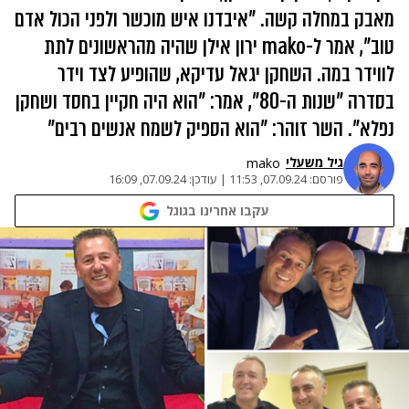
מאבק במחלה קשה. "איבדנו איש מוכשר ולפני הכול אדם
טוב", אמר ל-mako ירון אילן שהיה מהראשונים לתת
לווידר במה. השחקן יגאל עדיקא, שהופיע לצד וידר
בסדרה "שנות ה-80", אמר: "הוא היה חקיין בחסד ושחקן
נפלא". השר זוהר: "הוא הספיק לשמח אנשים רבים"
גיל משעלי
mako
פורסם:
07.09.24, 11:53
|
עודכן:
07.09.24, 16:09
עקבו אחרינו בגוגל