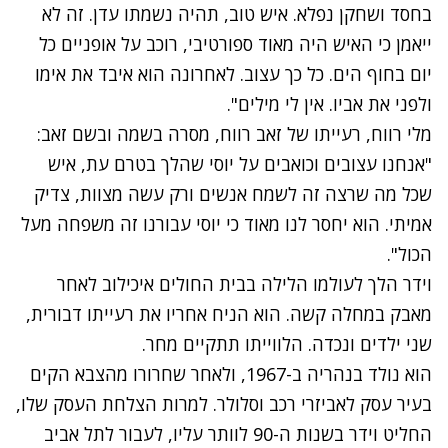
בחסד ושחקן נפלא. איש טוב, תהיה נשמתו עדן. זה לא
ייאמן כי האיש היה מאוד ספורטיבי, רוכב על אופניים כל
יום בחוף הים. כל כך עצוב. לאחרונה הוא איבד את אימו
ולפני את אביו. אין לי מילים".
מלי רווח, רעייתו של זאב רווח, מסרה בשמה ובשם זאב:
"אנחנו עצובים וכואבים על יוסי שהלך בטרם עת, איש
שכל מה שרצה זה לשמח אנשים ורק עשה מצוות, צדיק
אמיתי. הוא יחסר לנו מאוד כי יוסי עבורנו זה משפחה מעל
הכול".
וידר הלך לעולמו הלילה בבית החולים איכילוב לאחר
מאבק במחלה קשה. הוא הניח אחריו את רעייתו דבורית,
שני ילדים ונכדה. הלווייתו תתקיים מחר.
הוא נולד בנהריה ב-1967, ולאחר שחרורו מהצבא הקים
בעיר עסק לאביזרי רכב וסלולר. למרות הצלחת העסק שלו,
החליט וידר בשנות ה-90 לוותר עליו, לעבור לתל אביב