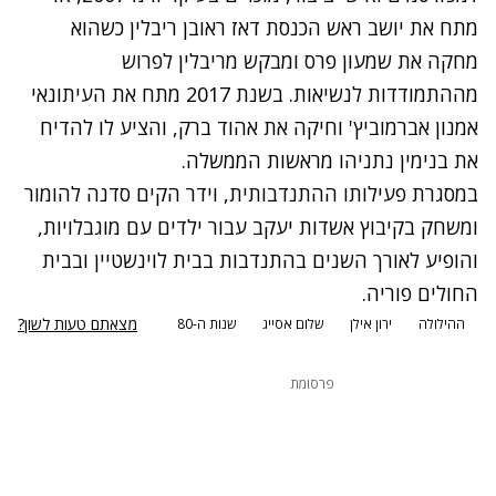
מתח את יושב ראש הכנסת דאז ראובן ריבלין כשהוא
מחקה את שמעון פרס ומבקש מריבלין לפרוש
מההתמודדות לנשיאות. בשנת 2017 מתח את העיתונאי
אמנון אברמוביץ' וחיקה את אהוד ברק, והציע לו להדיח
את בנימין נתניהו מראשות הממשלה.
במסגרת פעילותו ההתנדבותית, וידר הקים סדנה להומור
ומשחק בקיבוץ אשדות יעקב עבור ילדים עם מוגבלויות,
והופיע לאורך השנים בהתנדבות בבית לוינשטיין ובבית
החולים פוריה.
מצאתם טעות לשון?
ההילולה
ירון אילן
שלום אסייג
שנות ה-80
פרסומת