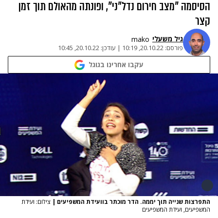
הסיסמה "מצב חירום נדל"ני", ופונתה מהאולם תוך זמן
קצר
גיל משעלי
mako
פורסם:
20.10.22, 10:19
|
עודכן:
20.10.22, 10:45
עקבו אחרינו בגוגל
התפרצות שנייה תוך יממה. הדר מוכתר בוועידת המשפיעים
|
צילום: ועידת
המשפיעים, ועידת המשפיעים