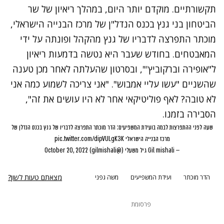
נסה שוב
תקשורתיים. מוקדם יותר היום, במהלך ריאיון של שר
הביטחון בני גנץ בכנס הנדל"ן של מרכז הבנייה הישראלי,
מוכתר התפרצה לדבריו של גנץ מהקהל ופונתה על ידי
המאבטחים. בחודש שעבר היא נטשה בדמעות ריאיון
ל"אופירה וברקוביץ'", ובסרטון שהעלתה לאחר מכן טענה
שהשניים
"עשו עליי אמבוש"
. "אני צריכה לשמוע כמה אני
לא טובה? לאף פוליטיקאי אחר לא היו עושים את זה",
הסבירה בזמנו.
שעה לפני ההתפרצות לבמה בועידת המשפיעים: הדר מוכתר התפרצה לדבריו של גנץ בכנס הנדלן של
מרכז הבנייה הישראלי
pic.twitter.com/dipVULgK3K
— Gil mishali גיל משעלי (@gilmishali)
October 20, 2022
מצאתם טעות לשון?
הדר מוכתר
ועידת המשפיעים
משה גפני
פרסומת