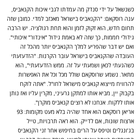
כשנשאל על ידי סנדק מה עמדתו לגבי איכות הקנאביס,
ענה רוסקאם: "הקנאביס בישראל מאכזב למדי. כמובן שזה
תחום חדש, הוא זקוק לזמן והוא תחת רגולציה. יש הרבה
גידולי חממות, כך שזה לא באמת גידול "אינדור" איכותי".
ואם יש דבר שהפריע למלך הקנאביס יותר מהכל זה
העובדה שהקנאביס בישראל עובר הקרנות. "הזדעזעתי
כשהגעתי לכאן ושמעתי על זה. ממש הזדעזעתי", הוא
מתאר. נשמע שרוסקאם שולל מכל וכל את האפשרות
להרוויח מייצוא קנאביס מישראל לחו"ל. "אתה לוקח
בקבוק יין, מביא אותו למתקן גרעיני, מקרין עליו ואז נותן
אותו ללקוח. אנחנו לא רוצים קנאביס מוקרן".
אריאן רוסקאם הוא אחד שהיה בלא מעט מקומות: 93
ארצות שונות, אם לדייק. הוא ראה תרבויות, טייל
בג'ונגלים וטיפס על הרים בחיפוש אחר זני הקנאביס