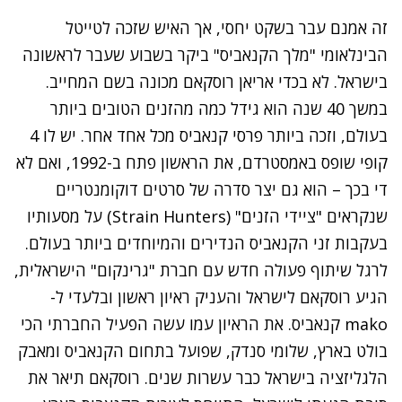
זה אמנם עבר בשקט יחסי, אך האיש שזכה לטייטל
הבינלאומי "מלך הקנאביס" ביקר בשבוע שעבר לראשונה
בישראל.
לא בכדי אריאן רוסקאם מכונה בשם המחייב.
במשך 40 שנה הוא גידל כמה מהזנים הטובים ביותר
בעולם, וזכה ביותר פרסי קנאביס מכל אחד אחר. יש לו 4
קופי שופס באמסטרדם, את הראשון פתח ב-1992, ואם לא
די בכך – הוא גם יצר סדרה של סרטים דוקומנטריים
שנקראים "ציידי הזנים" (
Strain Hunters
) על מסעותיו
בעקבות זני הקנאביס הנדירים והמיוחדים ביותר בעולם.
לרגל שיתוף פעולה חדש עם חברת "גרינקום" הישראלית,
הגיע רוסקאם לישראל והעניק ראיון ראשון ובלעדי ל-
mako
קנאביס. את הראיון עמו עשה הפעיל החברתי הכי
בולט בארץ, שלומי סנדק,
שפועל בתחום הקנאביס ומאבק
הלגליזציה בישראל
כבר עשרות שנים. רוסקאם תיאר את