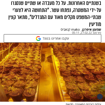
בשנתיים האחרונות. על כל מעבדה או שתיים שנסגרו
על-ידי המשטרה, נפתחו עשר. "התחושה היא לצערי
שבתי-המשפט מקלים מאוד עם המגדלים", מתאר קצין
מודיעין
שמעון איפרגן.
mako קנאביס
פורסם:
27.02.22, 05:11
עקבו אחרינו בגוגל
צילום: דוברות המשטרה, חדשות