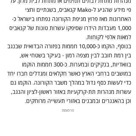
מנהרות מתחת לבתים תמימים או מתחת לבית מלון. על
פי מידע שהגיע ל-Mako קנאביס, בשנתיים וחצי
האחרונות מאז פרוץ מגיפת הקורונה נפתחו בישראל כ-
1,000 מעבדות הידרו שסיפקו עשרות טונות של קנאביס
למאות אלפי לקוחות.
בנוסף, הוקמו כ-10,000 חממות בפזורה הבדואית שבנגב
בין רמת חובב לבין מצפה רמון - בעיקר בשטחי אש,
בוואדיות, בנקיקים ובמערות. כ-300 חממות הוקמו
במושבים ברחבי הארץ כאשר חקלאים ומגדלים חברו יחד
כדי לעשות כסף גדול במהלך משבר הקורונה. הוקמו גם
עשרות מנהרות תת-קרקעיות באזור ראשון-לציון והנגב,
וכן בהאנגרים ובמבנים באזורי תעשייה מרוחקים.
פרסומת