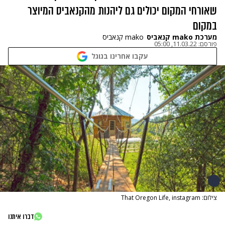
שאורחי המקום יכולים גם ליהנות מהקנאביס המיוצר
במקום
מערכת mako קנאביס
mako קנאביס
פורסם:
11.03.22, 05:00
עקבו אחרינו בגוגל
צילום: That Oregon Life, instagram
דברו איתנו