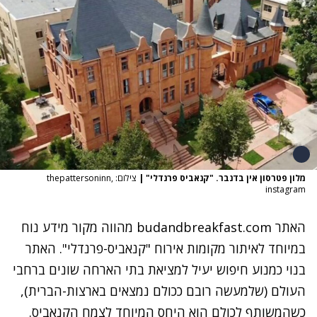
מלון פטרסון אין בדנבר. "קנאביס פרנדלי"
|
צילום: thepattersoninn,
instagram
האתר
budandbreakfast.com
מהווה מקור מידע נוח
במיוחד לאיתור מקומות אירוח "קנאביס-פרנדלי". האתר
בנוי כמנוע חיפוש יעיל למציאת בתי הארחה שונים ברחבי
העולם (שלמעשה רובם ככולם נמצאים בארצות-הברית),
כשהמשותף לכולם הוא היחס המיוחד לצמח הקנאביס.