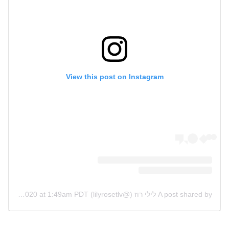
View this post on Instagram
A post shared by לילי רוז (@lilyrosetlv)
on
May 20, 2020 at 1:49am PDT