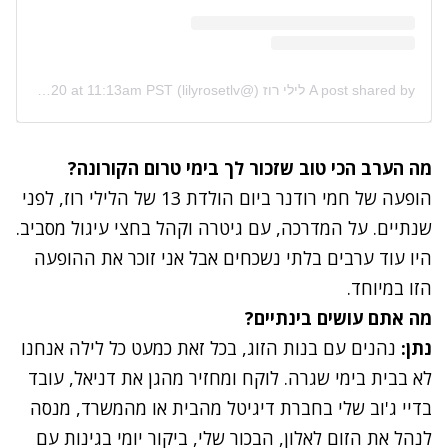
A post shared by לילי רוז (@lilyrosetlv)
on
Jan 24, 2020 at 11:13am PST
מה הערב הכי טוב שזכור לך בימי טרום הקורונה?
הופעה של חמי רודנר ביום הולדת 13 של הלילי רוז, לפני
שנתיים. על המדרכה, עם גיטרה וקהל בחצי עיגול מסביב.
היו עוד ערבים בלתי נשכחים אבל אני זוכר את ההופעה
הזו במיוחד.
מה אתם עושים בינתיים?
נתן:
נהנים עם בנות הזוג, בכל זאת כמעט כל לילה אנחנו
לא בבית בימי שגרה. לוקח ומחזיר מהגן את דניאל, עובד
בדיי ג'וב שלי בחברת דיגיטל מהבית או מהמשרד, מנסה
לנהל את הזום לאלון, הבכור שלי, ביקור יומי בגינות עם