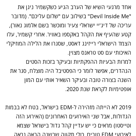
אחד מרגעי השיא של הערב הגיע כשקשמיר ניגן את
"Devil Inside Me" בשילוב עם "שלום עליכם". (מדובר
עריכה של דיג'יי ישראלי צעיר ומוכשר בשם אלמוג נאור),
קטע שהעיף את הקהל באקספו באוויר. אחרי קשמיר, עלו
הצמד הישראלי רייזינג דאסט, שסגרו את הלילה המוזיקלי
האיכותי עם סט טראנס מצוין.
למרות הבעיות ההפקתיות ובעיקר בזכות הסטים
מטען חבלה מוכן להפעלה נמצא בחצר בניין
הנהדרים, אפשר לומר כי הפסטיבל היה מוצלח, סגר את
השנה בצורה טובה ובעיקר השאיר אותי עם המון
אופטימיות לקראת שנת 2020.
2019 לא הייתה מזהירה ל-EDM בישראל, בטח לא בבמות
הגדולות, אבל שני האירועים האחרונים (האירוע הזה
וטייסטו) מראים כי יש עדיין קהל גדול בישראל שצמא
לאירועי EDM טובים. כולי תקווה שבשנה הבאה נראה