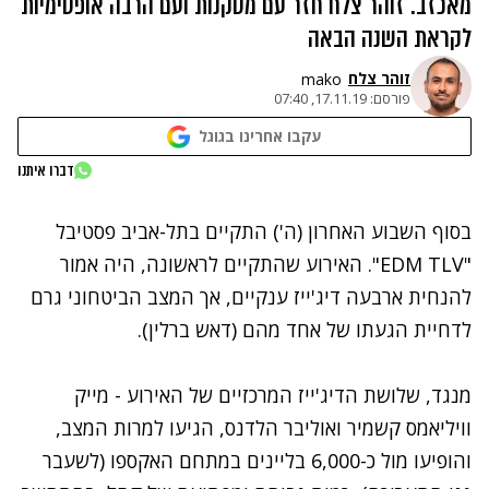
מאכזב. זוהר צלח חזר עם מסקנות ועם הרבה אופטימיות
לקראת השנה הבאה
זוהר צלח
mako
פורסם:
17.11.19, 07:40
00:12
00:18
עקבו אחרינו בגוגל
דברו איתנו
בסוף השבוע האחרון (ה') התקיים בתל-אביב פסטיבל
"EDM TLV". האירוע שהתקיים לראשונה, היה אמור
להנחית ארבעה דיג'ייז ענקיים, אך המצב הביטחוני גרם
לדחיית הגעתו של אחד מהם (דאש ברלין).
מנגד, שלושת הדיג'ייז המרכזיים של האירוע - מייק
וויליאמס קשמיר ואוליבר הלדנס, הגיעו למרות המצב,
והופיעו מול כ-6,000 בליינים במתחם האקספו (לשעבר