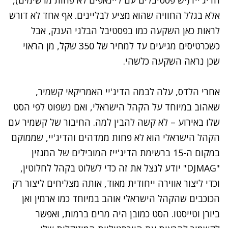
הדיג'ייז (יש פסטיבלים עם ליינאפים לא פחות מרשימים),
אלא בגלל החוויה שהוא מציע לבליינים. אף אחד לא דורש
לראות כאן השקעה כמו בפסטיבל הבלגי הענק, אבל
כשכרטיסים מגיעים עד למחיר של 350 שקל, מן הראוי
שכן נראה השקעה כלשהי.
אחרי הלדס, עלה לבמה הדיג'יי האמריקאי קשמיר,
שאהוב במיוחד על הקהל הישראלי, ואם נשפוט לפי הסט
שלו באירוע – לא קשה להבין למה. החיבור של קשמיר עם
הקהל הישראלי הוא לא פחות ממדהים והדיג'יי, שממוקם
במקום ה-15 ברשימת הדיג'ייז המובילים של המגזין
"DJMAG" יודע לנצל את זה כדי לשלוט בקהל לחלוטין,
וכדי ליצור אווירה ייחודית מאוד, אותה מצליחים ליצור רק
הכוכבים שהקהל הישראלי אוהב במיוחד כמו ארמין ואן
ביורן וטייסטו. הסט כמובן היה מרים ברמות, ואפשר