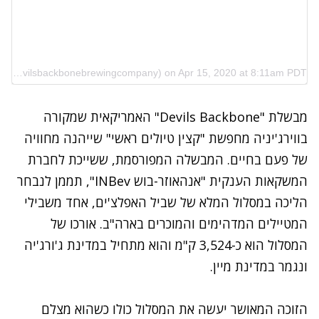
A post shared by Devils Backbone Brewing Co. (@devilsbackbonebrewingcompany)
on
Apr 15, 2020 at 8:11am PDT
מבשלת "
Devils Backbone
" האמריקאית שמקורה
בווירג'יניה מחפשת "קצין טיולים ראשי" שייהנה מחוויה
של פעם בחיים. המבשלה המפורסמת, ששייכת לחברת
המשקאות הענקית "אנהאוזר-בוש INBev", תממן לנבחר
הליכה במסלול המלא של שביל האפלצ'ים, אחד משבילי
המטיילים המדהימים והמוכרים בארה"ב. אורכו של
המסלול הוא כ-3,524 ק"מ והוא מתחיל במדינת ג'ורג'יה
ונגמר במדינת מיין.
הזוכה המאושר יעשה את המסלול כולו כשהוא מצלם