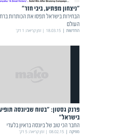
"ניצחון מפתיע, ביבי חזר"
הבחירות בישראל תפסו את הכותרות ברחב
העולם
החדשות
18.03.15
זמן קריאה:
1
דק'
פרנק גסטון: "בטוח שביונסה תופיע
בישראל"
החבר הכי טוב של ביונסה בראיון בלעדי
מוזיקה
08.02.15
זמן קריאה:
5
דק'