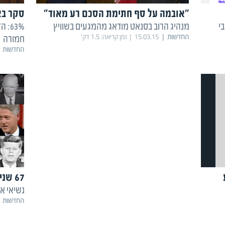
"אובמה על סף חתימת הסכם רע מאוד"
סקר באר
י
מנהיג הרוב בסנאט מודאג מהמגעים בשוויץ
63%
החדשות
15.03.15
זמן קריאה:
1.5
דק'
חמורה
החדשות
67 שניות מ-67 שנים על מצב האומה
נשיאי א
החדשות