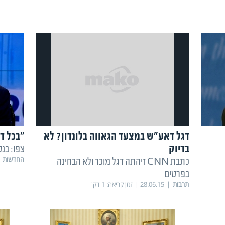
דגל דאע"ש במצעד הגאווה בלונדון? לא
"בכל דו
בדיוק
צפו: בנ
החדשות
כתבת CNN זיהתה דגל מוכר ולא הבחינה
בפרטים
תרבות
28.06.15
זמן קריאה:
1
דק'