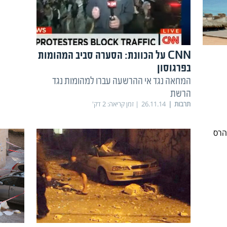
CNN על הכוונת: הסערה סביב המהומות
בפרגוסון
המחאה נגד אי ההרשעה עברו למהומות נגד
הרשת
תרבות
26.11.14
זמן קריאה:
2
דק'