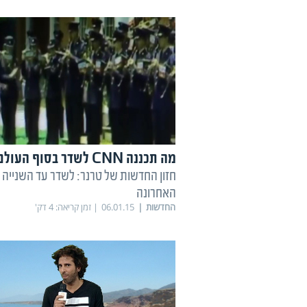
מה תכננה CNN לשדר בסוף העולם?
חזון החדשות של טרנר: לשדר עד השנייה
האחרונה
החדשות
06.01.15
זמן קריאה:
4
דק'