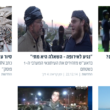
"נגיע לאירופה – השאלה היא מתי"
סיור ע
בדאע"ש מזהירים את העיתונאי המערבי ה-1
בשטחם
פוסק"
החדשות
22.12.14
זמן קריאה:
4
דק'
החדשות