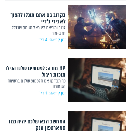
בקרוב גם אתם תוכלו להפוך
לאבירי ג'דיי
לנובו מביאה לישראל משחק שכולל
חרב-אור
זמן קריאה: 4 דק'
HP מודה: לפטופים שלנו הכילו
תוכנת ריגול
כך תבדקו אם הלפטופ שלכם ברשימה
השחורה
זמן קריאה: 1 דק'
המחשב הבא שלכם יהיה כמו
סמארטפון ענק